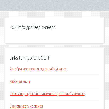
1035mfp драйвер сканера
Links to Important Stuff
Алгебра мордкович гдз онлайн 9 класс
Рабочая книга
Схемы перекрывания атомных орбиталей аммиака
Скачать карту костаная