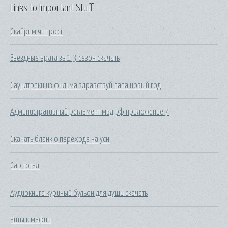
Links to Important Stuff
Скайрим чит рост
Звездные врата зв 1 3 сезон скачать
Саундтреки из фильма здравствуй папа новый год
Административный регламент мвд рф приложение 7
Скачать бланк о переходе на усн
Сар тотал
Аудиокнига куриный бульон для души скачать
Читы к мафии