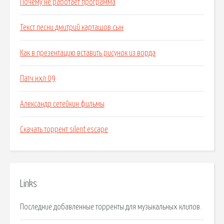
Почему не работает программа
Текст песни дмитрий карташов сын
Как в презентацию вставить рисунок из ворда
Патч нхл 09
Александр сетейкин фильмы
Скачать торрент silent escape
Links
Последние добавленные торренты для музыкальных клипов.