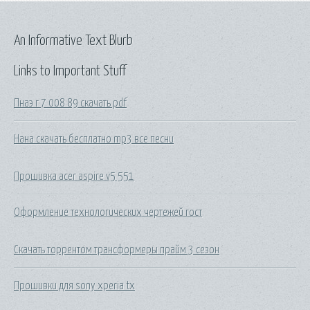
An Informative Text Blurb
Links to Important Stuff
Пнаэ г 7 008 89 скачать pdf
Нана скачать бесплатно mp3 все песни
Прошивка acer aspire v5 551
Оформление технологических чертежей гост
Скачать торрентом трансформеры прайм 3 сезон
Прошивки для sony xperia tx