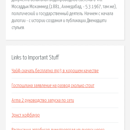
Мосаддык Мохаммед (1881, Ахмедабад, - 5.3.1967, там же),
политический и государственный деятель. Начнем с начала
дилогии - с истории создания и публикации Двенадцати
стульев.
Links to Important Stuff
Чайф скачать бесплатно mp3 в хорошем качестве
Госпошлина заявление на развод сколько стоит
Arma 2 руководство запуска по сети
Эрнст хофбауэр