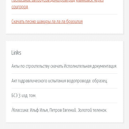
Расписание автобусов димитровград ульяновск через
соцгород
Скачать песню шакиры ла ла ла бразилия
Links
Акты по строительству скачать Исполнительная документация.
Акт гидравлического испытания водопровода: образец.
БСЭ 3 изд. том.
/Классика: Ильф Илья, Петров Евгений. Золотой теленок.