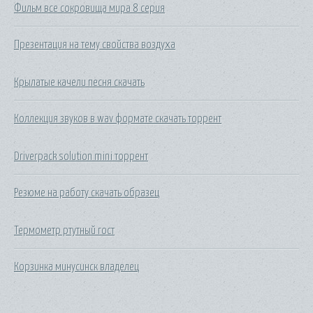
Фильм все сокровища мира 8 серия
Презентация на тему свойства воздуха
Крылатые качели песня скачать
Коллекция звуков в wav формате скачать торрент
Driverpack solution mini торрент
Резюме на работу скачать образец
Термометр ртутный гост
Корзинка минусинск владелец