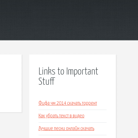
Links to Important
Stuff
Фифа чм 2014 скачать торрент
Как убрать текст в видео
Лучшие песни онлайн скачать