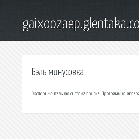
gaixoozaep.glentaka.c
Бэль минусовка
Экспериментальная система поиска. Программно-аппар