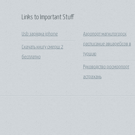
Links to Important Stuff
Usb зарядка iphone
Аэропорт магнитогорск
расписание авиарейсов в
Скачать книгу смерш 2
турцию
бесплатно
Руководство росморпорт
астрахань