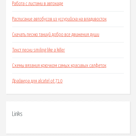
Работа с листами в автокаде
Расписание автобусов из уссурийска на владивосток
Скачать песню танцуй добро все движения души
Текст песни smiling like a killer
Схемы вязания крючком самых красивых салфеток
Драйвера для alcatel ot 710
Links