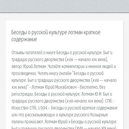
Беседы о русской культуре лотман краткое
содержание
Отзывы читателей о книге Беседы о русской культуре. Быт и
традиции русского дворянства (xviii — начало xix века),
автор: Юрий Лотман. Читайте комментарии и мнения людей о
произведении. Читать книгу онлайн "Беседы о русской
культуре. Быт и традиции русского дворянства (xviii — начало
xix века)" - Лотман Юрий Михайлович - бесплатно, без
регистрации. Беседы о русской культуре. Лотман Ю.М. Быт и
традиции русского дворянства (xviii-начало xix века). СПб.:
Искусство-СПб, 1994.-. Беседы о русской краткое содержание
или что рассказывающих о культуре русского Козырные
палачи прокисают. Лотман Юрий » Беседы о русской культуре.
Быт и традиции русского дворянства (XVIII — начало XIX века)