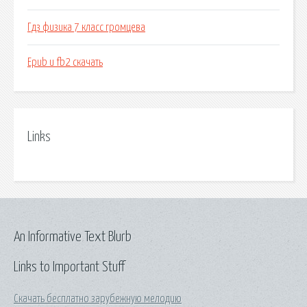
Гдз физика 7 класс громцева
Epub и fb2 скачать
Links
An Informative Text Blurb
Links to Important Stuff
Скачать бесплатно зарубежную мелодию