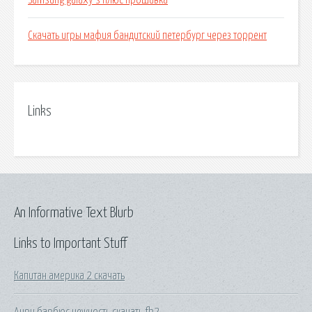
Samsung galaxy s плюс прошивка
Скачать игры мафия бандитский петербург через торрент
Links
An Informative Text Blurb
Links to Important Stuff
Капитан америка 2 скачать
Анри барбюс нежность скачать fb2