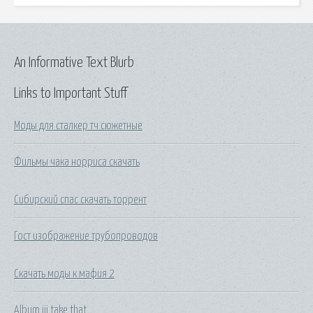
An Informative Text Blurb
Links to Important Stuff
Моды для сталкер тч сюжетные
Фильмы чака норриса скачать
Сибирский спас скачать торрент
Гост изображение трубопроводов
Скачать моды к мафия 2
Album iii take that