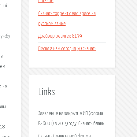
питание
нений
Скачать торрент dead space на
русском языке
Драйвер реалтек 8139
службу
Песня а нам сегодня 50 скачать
 в
аем
о не
Links
зцы
Заявление на закрытие ИП (форма
Р26001) в 2019 году. Скачать бланк.
18-
Скачать бланк новой формы