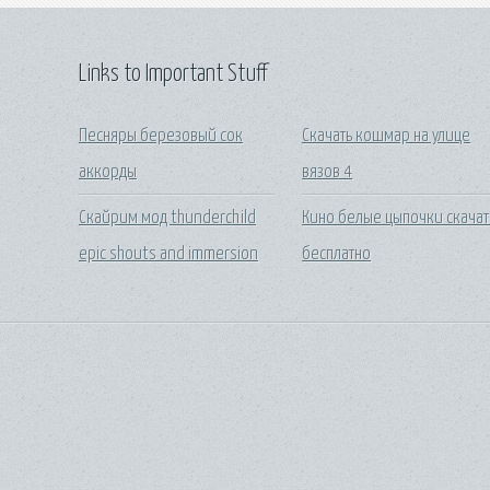
Links to Important Stuff
Песняры березовый сок
Скачать кошмар на улице
аккорды
вязов 4
Скайрим мод thunderchild
Кино белые цыпочки скачат
epic shouts and immersion
бесплатно