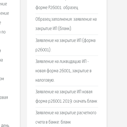
ение
форме Р26001: образец
ление
Образец заполнения: заявление на
е
закрытие ИП (бланк).
и по
Заявление на закрытие ИП (форма
р26001).
м
ча
Заявление на ликвидацию ИП -
новая форма 26001, закрытие в
том
налоговую.
Заявление на закрытие ИП новая
говая
форма р26001 2019: скачать бланк
Заявление на закрытие расчетного
счета в банке: бланк
 день