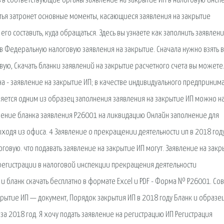
 в соответствующие органы заявление на закрытие ИП в налоговую инс
атья затронет основные моменты, касающиеся заявления на закрытие
о составить, куда обращаться. Здесь вы узнаете как заполнить заявлен
 в Федеральную налоговую заявления на закрытие. Сначала нужно взять в
вую, Скачать бланки заявлений на закрытие расчетного счета вы можете
а - заявление на закрытие ИП; в качестве индивидуального предприним
ляется одним из образец заполнения заявления на закрытие ИП можно на
лнение бланка заявления Р26001 на ликвидацию Онлайн заполнение для
выходя из офиса. 4 Заявление о прекращении деятельности ип в 2018 год
говую. что подавать заявление на закрытие ИП могут. Заявление на закр
регистрации в налоговой инспекции прекращения деятельности
и бланк скачать бесплатно в формате Excel и PDF - Форма № Р26001. Со
рытие ИП — документ, Порядок закрытия ИП в 2018 году Бланк и образе
 за 2018 год. Я хочу подать заявление на регистрацию ИП Регистрация