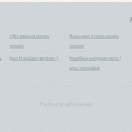
A
1961 евдокия скачать
Микки маус 4 сезон скачать
торрент
торрент
ь
Hasp hl драйвер windows 7
Решебник контурная карта 7
класс география
© Untitled. All rights reserved.