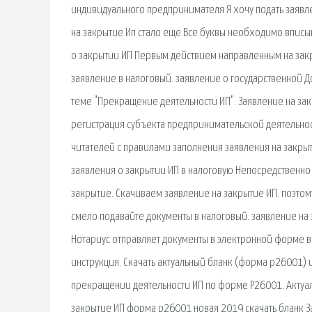
индивидуального предпринимателя Я хочу подать заявле
на закрытие Ип стало еще Все буквы необходимо вписыв
о закрытии ИП Первым действием направленным на закр
заявление в налоговый. заявление о государственной Д
теме "Прекращение деятельности ИП". Заявление на зак
регистрация субъекта предпринимательской деятельно
читателей с правилами заполнения заявления на закры
заявления о закрытии ИП в налоговую Непосредственно 
закрытие. Скачиваем заявление на закрытие ИП. поэтому
смело подавайте документы в налоговый. заявление на 
Нотариус отправляет документы в электронной форме в 
инструкция. Скачать актуальный бланк (форма p26001) и
прекращении деятельности ИП по форме Р26001. Актуал
закрытие ИП форма р26001 новая 2019 скачать бланк З