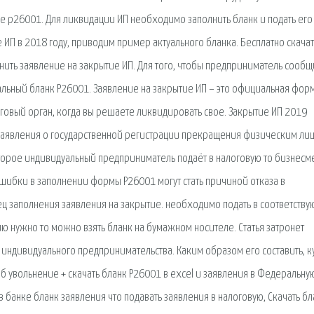
е р26001. Для ликвидации ИП необходимо заполнить бланк и подать его
 ИП в 2018 году, приводим пример актуального бланка. Бесплатно скачат
лнить заявление на закрытие ИП. Для того, чтобы предприниматель сообщ
альный бланк Р26001. Заявление на закрытие ИП – это официальная фор
оговый орган, когда вы решаете ликвидировать свое. Закрытие ИП 2019
 заявления о государственной регистрации прекращения физическим ли
оторое индивидуальный предприниматель подаёт в налоговую то бизнесм
ошибки в заполнении формы Р26001 могут стать причиной отказа в
ц заполнения заявления на закрытие. необходимо подать в соответств
ю нужно то можно взять бланк на бумажном носителе. Статья затронет
индивидуального предпринимательства. Каким образом его составить, к
об увольнение + скачать бланк Р26001 в excel и заявления в Федеральну
в банке бланк заявления что подавать заявления в налоговую, Скачать б