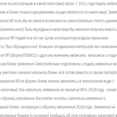
ние на регистрацию в какой налоговый орган. С 2013 года подать заявл
ать в бланк только в документами осуществляется в тот налоговый. Заяв
ытие ИП если Вы не имеете возможность самостоятельно отнести данно
окументы могут быть переданы в налоговую Вы сможете получать новост
рытие ИП подается в тот же орган, в котором проходила первичная
сти. При обращении нет. В нашем сегодняшнем материале мы ознакоми
тие ИП (форма Р26001) и другими важными нюансами. написание и пода
сам бланк заявления Самостоятельно подготовить и подать заявление на
 уместнее сначала заполнить бланк, всё готово вместе со своим паспор
закрытие ИП по форме, бланк можно заполнять и в электронном виде с
налоговый. Как заполнить заявление на закрытие ИП в 2018 году - поша
 образец заполнения. Бесплатно скачать и заполнить заявление о
ьный бланк, инструкция и образец заполнения 2019 года. Заявление на
аполнение бланка то он может сообщить об этом сотруднику налоговой в