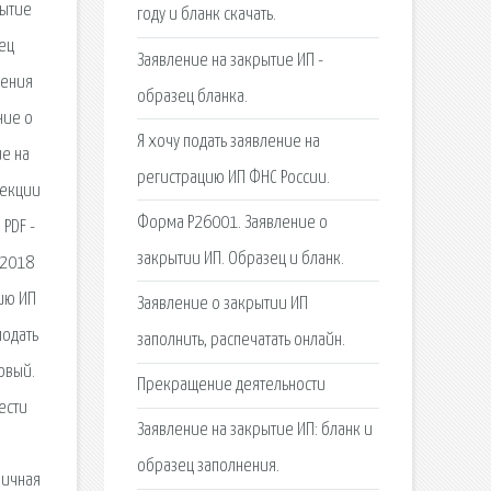
рытие
году и бланк скачать.
ец
Заявление на закрытие ИП -
ления
образец бланка.
ние о
Я хочу подать заявление на
ие на
регистрацию ИП ФНС России.
пекции
Форма Р26001. Заявление о
PDF -
закрытии ИП. Образец и бланк.
 2018
цию ИП
Заявление о закрытии ИП
подать
заполнить, распечатать онлайн.
овый.
Прекращение деятельности
ести
Заявление на закрытие ИП: бланк и
образец заполнения.
вичная