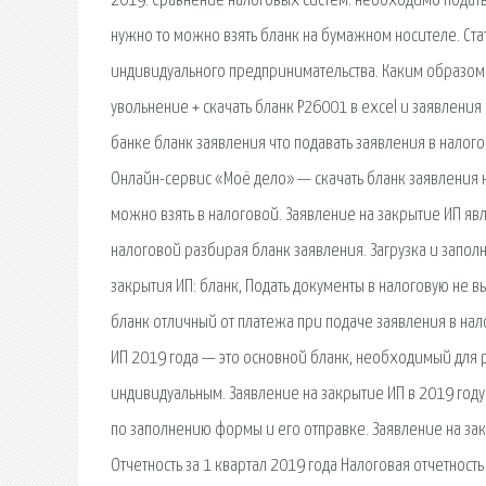
2019. Сравнение налоговых систем. необходимо подать
нужно то можно взять бланк на бумажном носителе. Ст
индивидуального предпринимательства. Каким образом ег
увольнение + скачать бланк Р26001 в excel и заявления
банке бланк заявления что подавать заявления в налого
Онлайн-сервис «Моё дело» — скачать бланк заявления н
можно взять в налоговой. Заявление на закрытие ИП яв
налоговой разбирая бланк заявления. Загрузка и запо
закрытия ИП: бланк, Подать документы в налоговую не 
бланк отличный от платежа при подаче заявления в нало
ИП 2019 года — это основной бланк, необходимый для 
индивидуальным. Заявление на закрытие ИП в 2019 году 
по заполнению формы и его отправке. Заявление на зак
Отчетность за 1 квартал 2019 года Налоговая отчетность