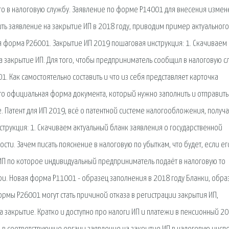
го в налоговую службу. Заявление по форме Р14001 для внесения изме
нить заявление на закрытие ИП в 2018 году, приводим пример актуального
вая форма Р26001. Закрытие ИП 2019 пошаговая инструкция: 1. Скачиваем
на закрытие ИП. Для того, чтобы предприниматель сообщил в налоговую 
. Как самостоятельно составить и что из себя представляет карточка
это официальная форма документа, который нужно заполнить и отправить
. Патент для ИП 2019, всё о патентной системе налогообложения, получ
струкция: 1. Скачиваем актуальный бланк заявления о государственной
и. Зачем писать пояснение в налоговую по убыткам, что будет, если ег
 ИП по которое индивидуальный предприниматель подаёт в налоговую то
ри. Новая форма Р11001 - образец заполнения в 2018 году Бланки, обра
рмы Р26001 могут стать причиной отказа в регистрации закрытия ИП,
 закрытие. Кратко и доступно про налоги ИП и платежи в пенсионный 20