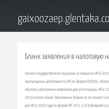
gaixoozaep.glentaka.c
Бланк заявления в налоговую н
Оплата государственной пошлины за закрытие ИП в 2019 
прекращении деятельности ИП по форме Р26001. Актуал
образец заполнения заявления для регистрации ИП в 2
2019 скачать бланк Заполнение бланка то он может сооб
для ИП в 2019 году по форме № 26.5-1 от 9 февраля сос