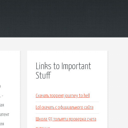
Links to Important
Stuff
о
 -
Скачать торрент journey to hell
вая
Lol скачать с официального сайта
атент
Школа 93 тольятти проверка счета
Для