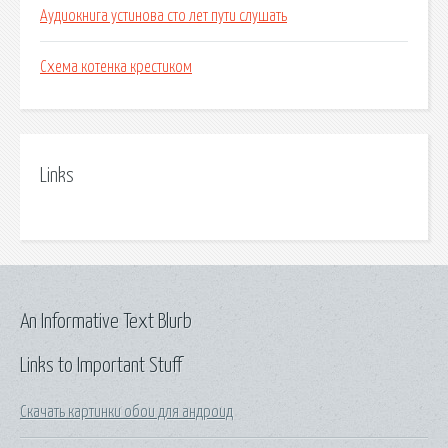
Аудиокнига устинова сто лет пути слушать
Схема котенка крестиком
Links
An Informative Text Blurb
Links to Important Stuff
Скачать картинки обои для андроид