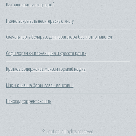
Как заполнять анкету в pdf
Нужно закрывать неинтересную книгу
Скачать карту беларуси для навигатора бесплатно навител
Софи лорен книга женщина и красота купить
Краткое содержание максим горький на дне
Миры рикайна брониславы вонсович
Нанокад торрент скачать
© Untitled. All rights reserved.