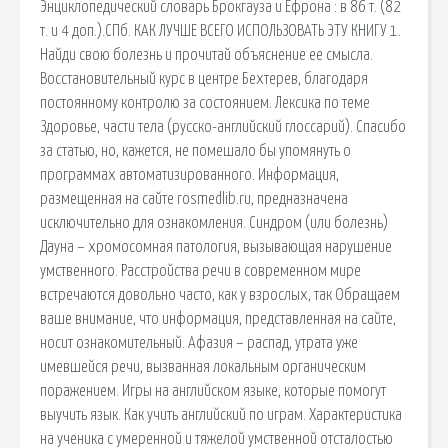
Энциклопедический словарь Брокгауза и Ефрона : в 86 т. (82
т. и 4 доп.).СПб. КАК ЛУЧШЕ ВСЕГО ИСПОЛЬЗОВАТЬ ЭТУ КНИГУ 1.
Найди свою болезнь и прочитай объяснение ее смысла.
Восстановительный курс в центре Бехтерев, благодаря
постоянному контролю за состоянием. Лексика по теме
Здоровье, части тела (русско-английский глоссарий). Спасибо
за статью, но, кажется, не помешало бы упомянуть о
программах автоматизированного. Информация,
размещенная на сайте rosmedlib.ru, предназначена
исключительно для ознакомления. Синдром (или болезнь)
Дауна – хромосомная патология, вызывающая нарушение
умственного. Расстройства речи в современном мире
встречаются довольно часто, как у взрослых, так Обращаем
ваше внимание, что информация, представленная на сайте,
носит ознакомительный. Афазия – распад, утрата уже
имевшейся речи, вызванная локальным органическим
поражением. Игры на английском языке, которые помогут
выучить язык. Как учить английский по играм. Характеристика
на ученика с умеренной и тяжелой умственной отсталостью