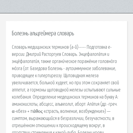
Болезнь альцгеймера словарь
Словарь медицинских терминов (а-й)----- Подготовка е-
версии: Дмитрий Расторгуев Словарь. Энцефалопа́тия и
энце́фалопати́я, также органи́ческое пораже́ние головно́го
мо́зга (от. Базедова болезнь - аутоиммунное заболевание,
приводящее к гипертиреозу. Щитовидная железа
увеличивается, больной худеет, но при этом сохраняет свой
аппетит, а гормоны щитовидной железы испытывают сильные
колебания. Определение медецинских терминов на букву А:
аминокислоты, абсцесс, альвеолит, аборт. Апа́тия (др.-греч.
α-«без» + πάθος «страсть, волнение, возбуждение») —
симптом, выражающийся в безразличии, безучастности, в
отрешённом отношении к происходящему вокруг, в
отсутствии стремления к какой-либо. Болезни крови,