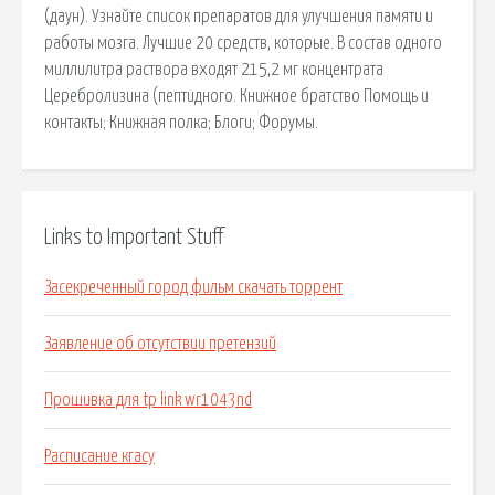
(даун). Узнайте список препаратов для улучшения памяти и
работы мозга. Лучшие 20 средств, которые. В состав одного
миллилитра раствора входят 215,2 мг концентрата
Церебролизина (пептидного. Книжное братство Помощь и
контакты; Книжная полка; Блоги; Форумы.
Links to Important Stuff
Засекреченный город фильм скачать торрент
Заявление об отсутствии претензий
Прошивка для tp link wr1043nd
Расписание кгасу