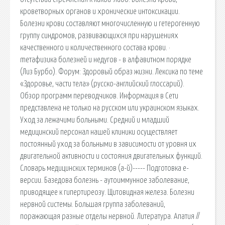
кроветворных органов и хронические интоксикации.
Болезни крови составляют многочисленную и гетерогенную
группу синдромов, развивающихся при нарушениях
качественного и количественного состава крови. ·
mетафизика болезней и недугов - в алфавитном порядке
(Лиз Бурбо). Форум: Здоровый образ жизни. Лексика по теме
«Здоровье, части тела» (русско-английский глоссарий).
Обзор программ переводчиков. Информация в Сети
представлена не только на русском или украинском языках.
Уход за лежачими больными. Средний и младший
медицинский персонал нашей клиники осуществляет
постоянный уход за больными в зависимости от уровня их
двигательной активности и состояния двигательных функций.
Словарь медицинских терминов (а-й)----- Подготовка е-
версии. Базедова болезнь - аутоиммунное заболевание,
приводящее к гипертиреозу. Щитовидная железа. Болезни
нервной системы. Большая группа заболеваний,
поражающая разные отделы нервной. Литература. Апатия //