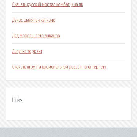
Скачать русский мортал комбат 9 на пк
Денис шаляпин купчино
Дед мороз и лето ливанов
Липучка торрент
Скачать игру гта криминальная россия по интернету
Links