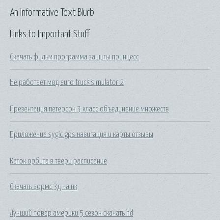
An Informative Text Blurb
Links to Important Stuff
Скачать фильм программа защиты принцесс
Не работает мод euro truck simulator 2
Презентация петерсон 3 класс объединение множеств
Приложение sygic gps навигация и карты отзывы
Каток орбита в твери расписание
Скачать вормс 3д на пк
Лучший повар америки 5 сезон скачать hd