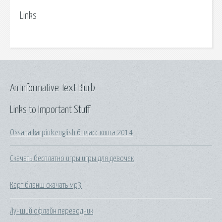
Links
An Informative Text Blurb
Links to Important Stuff
Oksana karpiuk english 6 класс книга 2014
Скачать бесплатно игры игры для девочек
Карт бланш скачать мр3
Лучший офлайн переводчик