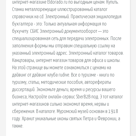
интернет-магазине Eldorado.ru по выгодным ценам. Купить.
Станки металлорежущие иллюстрированный каталог
справочник на cd. Электронный. Практическая энциклопедия
бухгалтера - это: Только актуальная информация по
бухучету. СБИС Электронный документооборот — это
специализированная сеть для передачи электронных. После
заполнения формы мы отправим специальную ссылку на
указанный электронный адрес. Электронный каталог товаров.
Канцтовары, интернет магазин товаров для офиса и школы.
На этой странице вы можете ознакомиться с ценами на
дайвинг от дайвинг клуба rudive. Все о туризме - книги по
туризму, статьи, методические пособия, авторефераты
диссертаций. Экономьте деньги, время и ресурсы вашего
бизнеса, Настройте онлайн-сервис SberB2B под. Э тот каталог
интернет-магазинов сильно экономит время, нервы и
сбережения. В каталоге. Муромский музей основан в 1918
году. Хранит уникальные иконы святых Петра и Февронии, а
также.