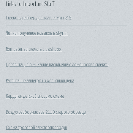
Links to Important Stuff
Скачать драйвер для клавиатуры g15
Чит на получение навыков в skyrim
Romaster su скачать с trashbox
Презентация о михаиле васильевиче ломоносове скачать
Расписание аллегро из хельсинки цена
Кардиган детский спицами схема
Воздухозаборник ваз 2110 старого образца
Схема тросовой электропроводки