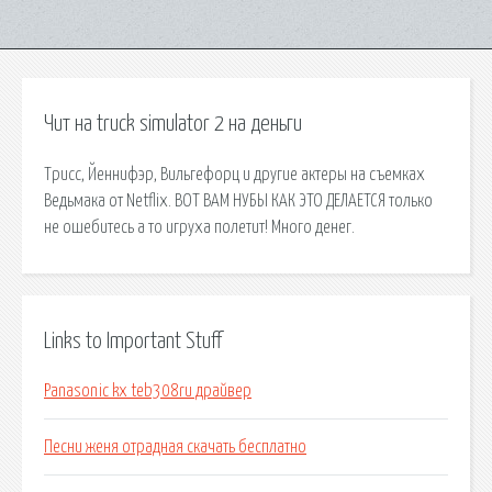
Чит на truck simulator 2 на деньги
Трисс, Йеннифэр, Вильгефорц и другие актеры на съемках
Ведьмака от Netflix. ВОТ ВАМ НУБЫ КАК ЭТО ДЕЛАЕТСЯ только
не ошебитесь а то игруха полетит! Много денег.
Links to Important Stuff
Panasonic kx teb308ru драйвер
Песни женя отрадная скачать бесплатно