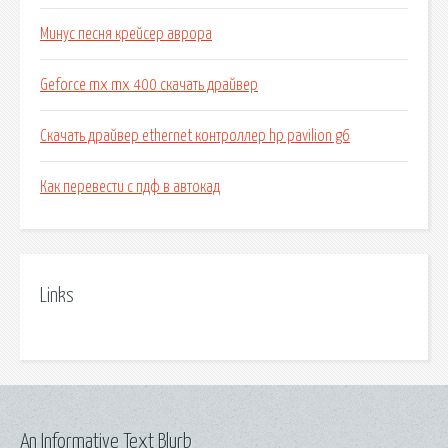
Минус песня крейсер аврора
Geforce mx mx 400 скачать драйвер
Скачать драйвер ethernet контроллер hp pavilion g6
Как перевести с пдф в автокад
Links
An Informative Text Blurb