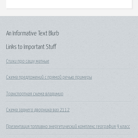
An Informative Text Blurb
Links to Important Stuff
Стихи про сашу матные
Схема предложений с прямой речью примеры
Транспортная схема владимир
Схема заднего дворника ваз 2112
Презентация топливно энергетический комплекс география 9 класс