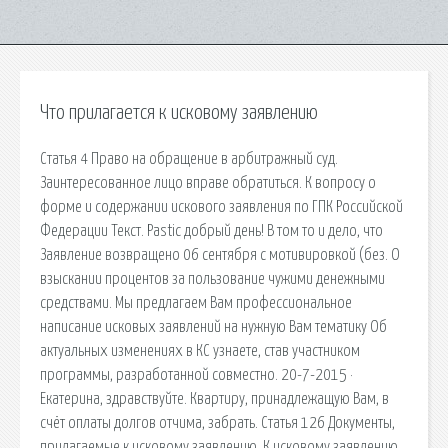
Что прилагается к исковому заявлению
Статья 4 Право на обращение в арбитражный суд.
Заинтересованное лицо вправе обратиться. К вопросу о
форме и содержании искового заявления по ГПК Российской
Федерации Текст. Pastic добрый день! В том то и дело, что
Заявление возвращено 06 сентября с мотивировкой (без. О
взыскании процентов за пользование чужими денежными
средствами. Мы предлагаем Вам профессиональное
написание исковых заявлений на нужную Вам тематику Об
актуальных изменениях в КС узнаете, став участником
программы, разработанной совместно. 20-7-2015 ·
Екатерина, здравствуйте. Квартиру, принадлежащую Вам, в
счёт оплаты долгов отчима, забрать. Статья 126 Документы,
прилагаемые к исковому заявлению. К исковому заявлению