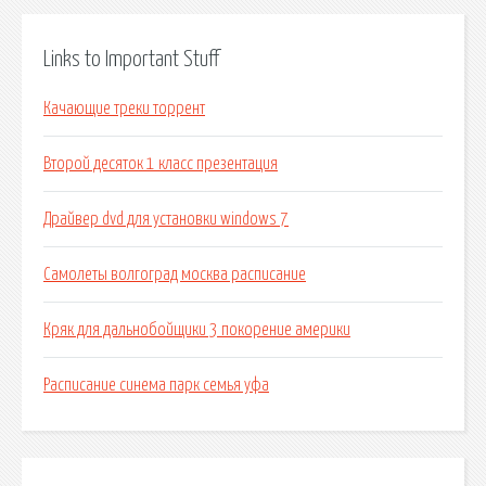
Links to Important Stuff
Качающие треки торрент
Второй десяток 1 класс презентация
Драйвер dvd для установки windows 7
Самолеты волгоград москва расписание
Кряк для дальнобойщики 3 покорение америки
Расписание синема парк семья уфа