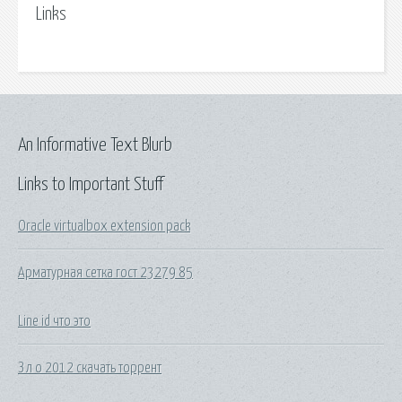
Links
An Informative Text Blurb
Links to Important Stuff
Oracle virtualbox extension pack
Арматурная сетка гост 23279 85
Line id что это
З л о 2012 скачать торрент