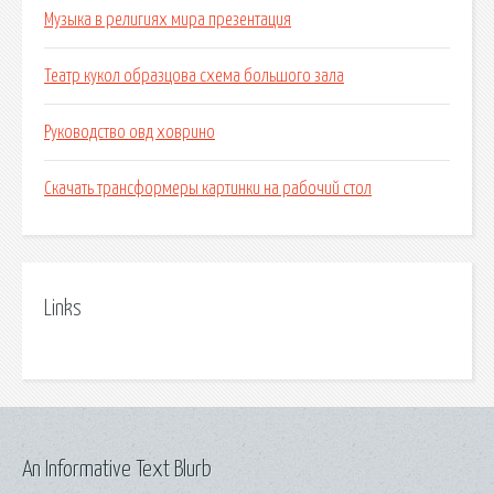
Музыка в религиях мира презентация
Театр кукол образцова схема большого зала
Руководство овд ховрино
Скачать трансформеры картинки на рабочий стол
Links
An Informative Text Blurb