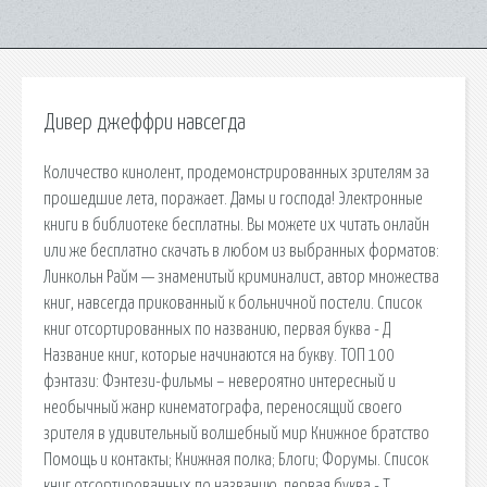
Дивер джеффри навсегда
Количество кинолент, продемонстрированных зрителям за
прошедшие лета, поражает. Дамы и господа! Электронные
книги в библиотеке бесплатны. Вы можете их читать онлайн
или же бесплатно скачать в любом из выбранных форматов:
Линкольн Райм — знаменитый криминалист, автор множества
книг, навсегда прикованный к больничной постели. Список
книг отсортированных по названию, первая буква - Д
Название книг, которые начинаются на букву. ТОП 100
фэнтази: Фэнтези-фильмы – невероятно интересный и
необычный жанр кинематографа, переносящий своего
зрителя в удивительный волшебный мир Книжное братство
Помощь и контакты; Книжная полка; Блоги; Форумы. Список
книг отсортированных по названию, первая буква - Т