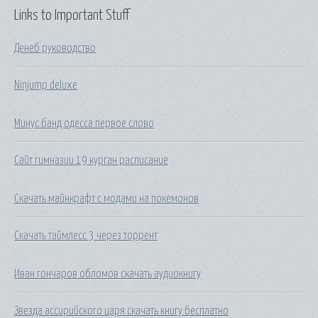
Links to Important Stuff
Денеб руководство
Ninjump deluxe
Минус банд одесса первое слово
Сайт гимназии 19 курган расписание
Скачать майнкрафт с модами на покемонов
Скачать таймлесс 3 через торрент
Иван гончаров обломов скачать аудиокнигу
Звезда ассирийского царя скачать книгу бесплатно