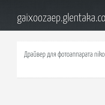
gaixoozaep.glentaka.c
Драйвер для фотоаппарата nik