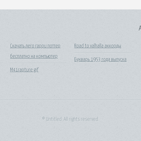
A
Скачать лего гарри поттер
Road to valhalla аккорды
бесплатно на компьютер
Букварь 1953 года выпуска
M41rapture gif
© Untitled. All rights reserved.