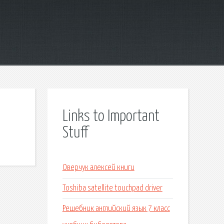
Links to Important
Stuff
Оверчук алексей книги
Toshiba satellite touchpad driver
Решебник английский язык 7 класс