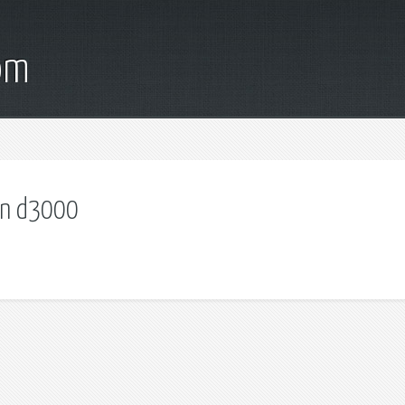
om
on d3000