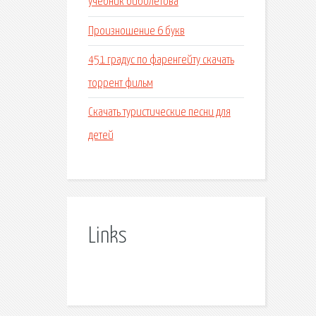
учебник биболетова
Произношение 6 букв
451 градус по фаренгейту скачать
торрент фильм
Скачать туристические песни для
детей
Links