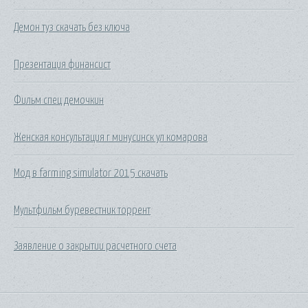
Демон туз скачать без ключа
Презентация финансист
Фильм спец демочкин
Женская консультация г минусинск ул комарова
Мод в farming simulator 2015 скачать
Мультфильм буревестник торрент
Заявление о закрытии расчетного счета