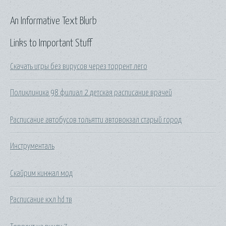
An Informative Text Blurb
Links to Important Stuff
Скачать игры без вирусов через торрент лего
Поликлиника 98 филиал 2 детская расписание врачей
Расписание автобусов тольятти автовокзал старый город
Инструменталь
Скайрим кинжал мод
Расписание кхл hd тв