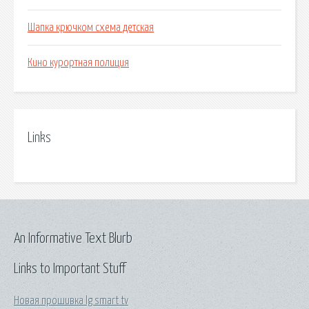
Шапка крючком схема детская
Кино курортная полиция
Links
An Informative Text Blurb
Links to Important Stuff
Новая прошивка lg smart tv