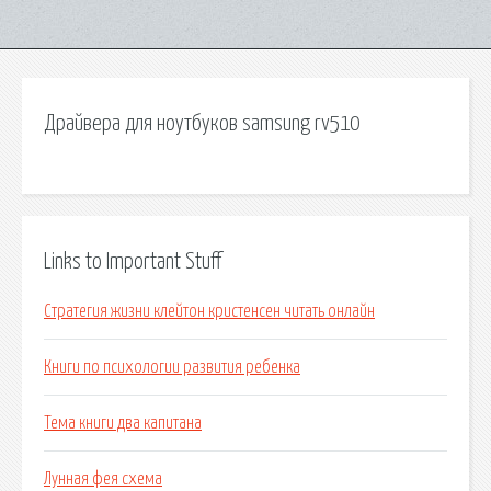
Драйвера для ноутбуков samsung rv510
Links to Important Stuff
Стратегия жизни клейтон кристенсен читать онлайн
Книги по психологии развития ребенка
Тема книги два капитана
Лунная фея схема