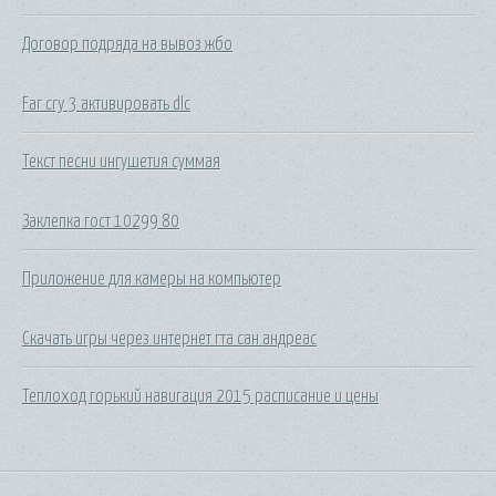
Договор подряда на вывоз жбо
Far cry 3 активировать dlc
Текст песни ингушетия суммая
Заклепка гост 10299 80
Приложение для камеры на компьютер
Скачать игры через интернет гта сан андреас
Теплоход горький навигация 2015 расписание и цены