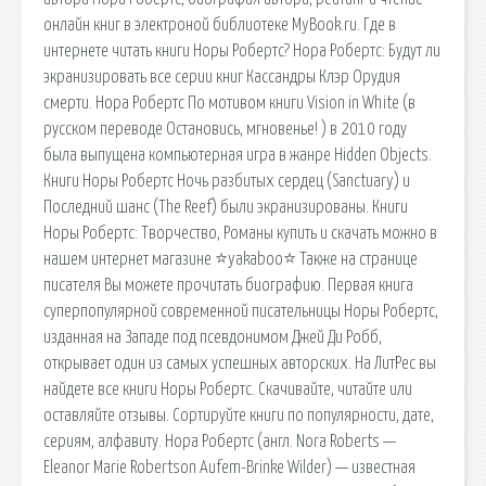
онлайн книг в электроной библиотеке MyBook.ru. Где в
интернете читать книги Норы Робертс? Нора Робертс: Будут ли
экранизировать все серии книг Кассандры Клэр Орудия
смерти. Нора Робертс По мотивом книги Vision in White (в
русском переводе Остановись, мгновенье! ) в 2010 году
была выпущена компьютерная игра в жанре Hidden Objects.
Книги Норы Робертс Ночь разбитых сердец (Sanctuary) и
Последний шанс (The Reef) были экранизированы. Книги
Норы Робертс: Творчество, Романы купить и скачать можно в
нашем интернет магазине ⭐yakaboo⭐ Также на странице
писателя Вы можете прочитать биографию. Первая книга
суперпопулярной современной писательницы Норы Робертс,
изданная на Западе под псевдонимом Джей Ди Робб,
открывает один из самых успешных авторских. На ЛитРес вы
найдете все книги Норы Робертс. Скачивайте, читайте или
оставляйте отзывы. Сортируйте книги по популярности, дате,
сериям, алфавиту. Нора Робертс (англ. Nora Roberts —
Eleanor Marie Robertson Aufem-Brinke Wilder) — известная