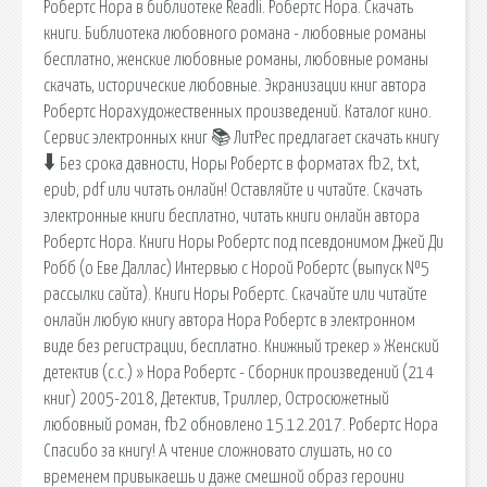
Робертс Нора в библиотеке Readli. Робертс Нора. Скачать
книги. Библиотека любовного романа - любовные романы
бесплатно, женские любовные романы, любовные романы
скачать, исторические любовные. Экранизации книг автора
Робертс Норахудожественных произведений. Каталог кино.
Сервис электронных книг 📚 ЛитРес предлагает скачать книгу
🠳 Без срока давности, Норы Робертс в форматах fb2, txt,
epub, pdf или читать онлайн! Оставляйте и читайте. Скачать
электронные книги бесплатно, читать книги онлайн автора
Робертс Нора. Книги Норы Робертс под псевдонимом Джей Ди
Робб (о Еве Даллас) Интервью с Норой Робертс (выпуск №5
рассылки сайта). Книги Норы Робертс. Скачайте или читайте
онлайн любую книгу автора Нора Робертс в электронном
виде без регистрации, бесплатно. Книжный трекер » Женский
детектив (с.с.) » Нора Робертс - Сборник произведений (214
книг) 2005-2018, Детектив, Триллер, Остросюжетный
любовный роман, fb2 обновлено 15.12.2017. Робертс Нора
Спасибо за книгу! А чтение сложновато слушать, но со
временем привыкаешь и даже смешной образ героини