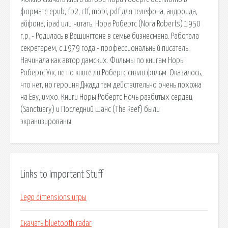
формате epub, fb2, rtf, mobi, pdf для телефона, андроида,
айфона, ipad или читать. Нора Робертс (Nora Roberts) 1950
г.р. - Родилась в Вашингтоне в семье бизнесмена. Работала
секретарем, с 1979 года - профессиональный писатель.
Начинала как автор дамских. Фильмы по книгам Норы
Робертс Уж, не по книге ли Робертс сняли фильм. Оказалось,
что нет, но героиня Джадд там действительно очень похожа
на Еву, имхо. Книги Норы Робертс Ночь разбитых сердец
(Sanctuary) и Последний шанс (The Reef) были
экранизированы.
Links to Important Stuff
Lego dimensions игры
Скачать bluetooth radar