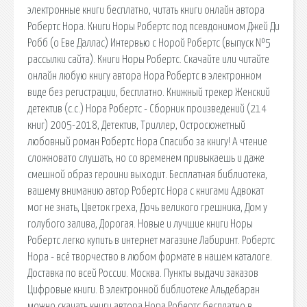
электронные книги бесплатно, читать книги онлайн автора
Робертс Нора. Книги Норы Робертс под псевдонимом Джей Ди
Робб (о Еве Даллас) Интервью с Норой Робертс (выпуск №5
рассылки сайта). Книги Норы Робертс. Скачайте или читайте
онлайн любую книгу автора Нора Робертс в электронном
виде без регистрации, бесплатно. Книжный трекер Женский
детектив (с.с.) Нора Робертс - Сборник произведений (214
книг) 2005-2018, Детектив, Триллер, Остросюжетный
любовный роман Робертс Нора Спасибо за книгу! А чтение
сложновато слушать, но со временем привыкаешь и даже
смешной образ героини выходит. Бесплатная библиотека,
вашему вниманию автор Робертс Нора с книгами Адвокат
мог не знать, Цветок греха, Дочь великого грешника, Дом у
голубого залива, Дорогая. Новые и лучшие книги Норы
Робертс легко купить в интернет магазине Лабиринт. Робертс
Нора - всё творчество в любом формате в нашем каталоге.
Доставка по всей России. Москва. Пункты выдачи заказов
Цифровые книги. В электронной библиотеке Альдебаран
можно скачать книги автора Нора Робертс бесплатно в