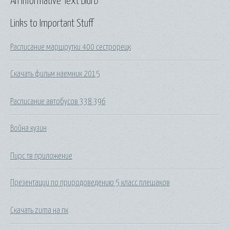
An Informative Text Blurb
Links to Important Stuff
Расписание маршрутки 400 сестрорецк
Скачать фильм наемник 2015
Расписание автобусов 338 396
Война кузин
Пирс тв приложение
Презентации по природоведению 5 класс плешаков
Скачать zuma на пк