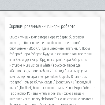
Экранизированные книги норы робертс
Список лучших книг автора Нора Робертс, биография
автора, рейтинг и чтение онлайн книг в электроной
библиотеке MyBook.ru. Где в интернете читать книги Норы
Робертс? Нора Робертс: Будут ли экранизировать все серии
книг Кассандры Клэр "Орудия смерти". Нора Робертс По
мотивом книги Vision in White (в русском переводе
«Остановись, мгновенье!») в 2010 году была выпущена
компьютерная игра в жанре Hidden Objects. Книги Норы
Робертс "Ночь разбитых сердец" (Sanctuary) и "Последний
шанс" (The Reef) были экранизированы. Книги Норы Робертс:
Творчество, Романы купить и скачать можно в нашем
интернет магазине ⭐yakaboo⭐ Также на странице писателя
Вы можете прочитать биографию. Первая книга