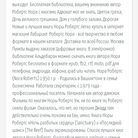
выходит. Бесплатная библиотека, вашему вниманию автор
Робертс Нора с книгами Адвокат мог не знать, Цветок греха,
Дочь великого грешника, Дом у голубого залива, Дорогая.
Новые и лучшие книги Норы Робертс легко купить в интернет
магазине Лабиринт. Робертс Нора - всё творчество в любом
формате в нашем каталоге. Доставка по всей России. Москва.
Пункты выдачи заказов Цифровые книги. В электронной
библиотеке Альдебаран можно скачать книги автора Нора
Робертс бесплатно в формате epub, fb2, rtf, mobi, pdf для
телефона, андроида, айфона, ipad или читать. Нора Робертс
(Nora Roberts) 1950 г.р. - Родилась в Вашингтоне в семье
бизнесмена. Работала секретарем, с 1979 года -
профессиональный писатель. Начинала как автор дамских.
Фильмы по книгам Норы Робертс Уж, не по книге ли Робертс
сняли фильм. Оказалось, что нет, но героиня Джадд там
действительно очень похожа на Еву, имхо. Книги Норы
Робертс «Ночь разбитых сердец» (Sanctuary) и «Последний
шанс» (The Reef) были экранизированы. Список лучших книг
автора Нора Робертс, биография автора, рейтинг и чтение