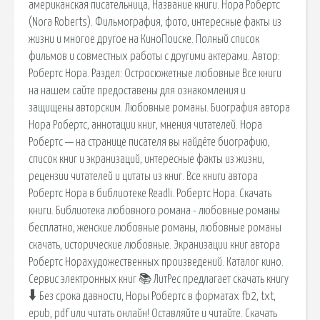
американская писательница, Название книги. Нора Робертс
(Nora Roberts). Фильмография, фото, интересные факты из
жизни и многое другое на КиноПоиске. Полный список
фильмов и совместных работы с другими актерами. Автор:
Робертс Нора. Раздел: Остросюжетные любовные Все книги
на нашем сайте предоставены для ознакомления и
защищены авторским. Любовные романы. Биография автора
Нора Робертс, аннотации книг, мнения читателей. Нора
Робертс — на странице писателя вы найдёте биографию,
список книг и экранизаций, интересные факты из жизни,
рецензии читателей и цитаты из книг. Все книги автора
Робертс Нора в библиотеке Readli. Робертс Нора. Скачать
книги. Библиотека любовного романа - любовные романы
бесплатно, женские любовные романы, любовные романы
скачать, исторические любовные. Экранизации книг автора
Робертс Норахудожественных произведений. Каталог кино.
Сервис электронных книг 📚 ЛитРес предлагает скачать книгу
🠳 Без срока давности, Норы Робертс в форматах fb2, txt,
epub, pdf или читать онлайн! Оставляйте и читайте. Скачать