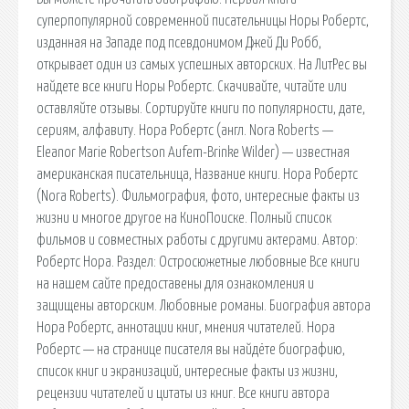
суперпопулярной современной писательницы Норы Робертс,
изданная на Западе под псевдонимом Джей Ди Робб,
открывает один из самых успешных авторских. На ЛитРес вы
найдете все книги Норы Робертс. Скачивайте, читайте или
оставляйте отзывы. Сортируйте книги по популярности, дате,
сериям, алфавиту. Нора Робертс (англ. Nora Roberts —
Eleanor Marie Robertson Aufem-Brinke Wilder) — известная
американская писательница, Название книги. Нора Робертс
(Nora Roberts). Фильмография, фото, интересные факты из
жизни и многое другое на КиноПоиске. Полный список
фильмов и совместных работы с другими актерами. Автор:
Робертс Нора. Раздел: Остросюжетные любовные Все книги
на нашем сайте предоставены для ознакомления и
защищены авторским. Любовные романы. Биография автора
Нора Робертс, аннотации книг, мнения читателей. Нора
Робертс — на странице писателя вы найдёте биографию,
список книг и экранизаций, интересные факты из жизни,
рецензии читателей и цитаты из книг. Все книги автора