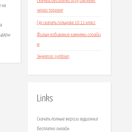
Скачать бесплатно игру painkiller
 на
через торрент
Гдз скачать гольцова 10 11 класс
ра
Фильм побивание камнями сорайи
льдары
м
Эмулятор symbian
Links
Скачать полные версии аудиокниг
бесплатно онлайн.