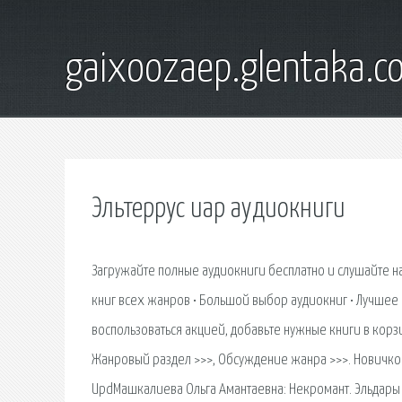
gaixoozaep.glentaka.c
Эльтеррус иар аудиокниги
Загружайте полные аудиокниги бесплатно и слушайте н
книг всех жанров • Большой выбор аудиокниг • Лучшее 
воспользоваться акцией, добавьте нужные книги в корз
Жанровый раздел >>>, Обсуждение жанра >>>. Новичков
UpdМашкалиева Ольга Амантаевна: Некромант. Эльдары