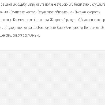
 решают их судьбу. Загружайте полные аудиокниги бесплатно и слушайте
окниг • Лучшее качество • Регулярное обновление • Высокая скорость.
иги жанра Космическая фантастика. Жанровый раздел , Обсуждение жан
ел , Обсуждение жанра UpdМашкалиева Ольга Амантаевна: Некромант. Э
енству, следуя различными.