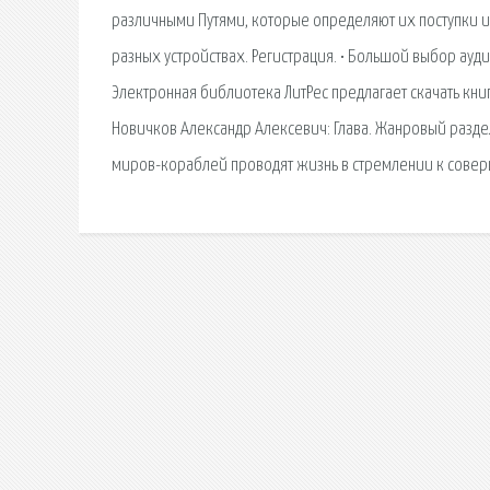
различными Путями, которые определяют их поступки и
разных устройствах. Регистрация. • Большой выбор ауди
Электронная библиотека ЛитРес предлагает скачать кн
Новичков Александр Алексевич: Глава. Жанровый разд
миров-кораблей проводят жизнь в стремлении к соверш