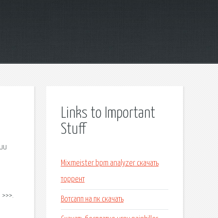
Links to Important
Stuff
сии
Mixmeister bpm analyzer скачать
торрент
 >>>.
Вотсапп на пк скачать