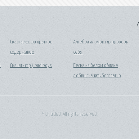
A
Сказка левша краткое
Алгебра алимов гдз проверь
содержание
себя
й
Скачать mp3 bad boys
Песня на белом облаке
любви скачать бесплатно
© Untitled. All rights reserved.