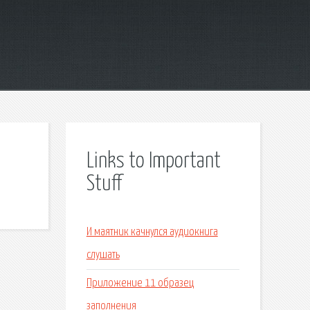
Links to Important
Stuff
И маятник качнулся аудиокнига
слушать
Приложение 11 образец
заполнения