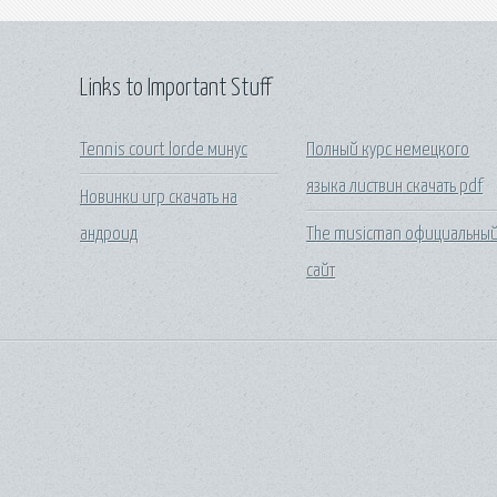
Links to Important Stuff
Tennis court lorde минус
Полный курс немецкого
языка листвин скачать pdf
Новинки игр скачать на
андроид
The musicman официальны
сайт