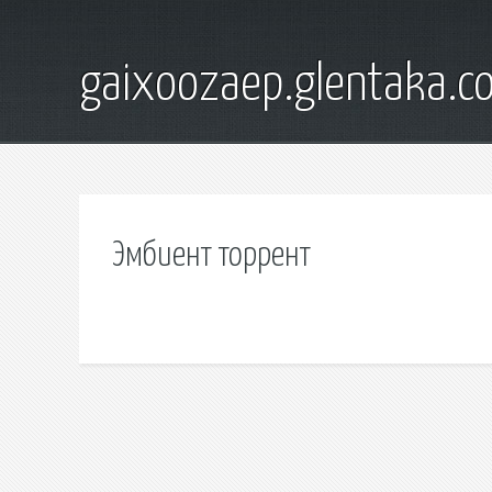
gaixoozaep.glentaka.c
Эмбиент торрент