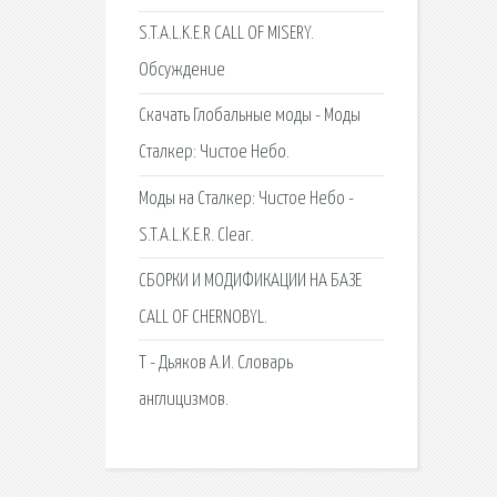
S.T.A.L.K.E.R CALL OF MISERY.
Обсуждение
Скачать Глобальные моды - Моды
Сталкер: Чистое Небо.
Моды на Сталкер: Чистое Небо -
S.T.A.L.K.E.R. Clear.
СБОРКИ И МОДИФИКАЦИИ НА БАЗЕ
CALL OF CHERNOBYL.
Т - Дьяков А.И. Словарь
англицизмов.