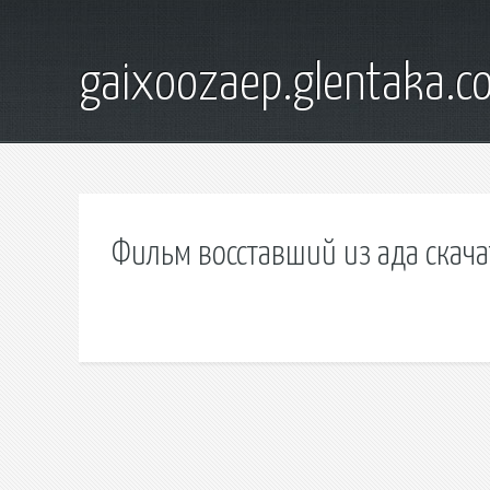
gaixoozaep.glentaka.c
Фильм восставший из ада скача