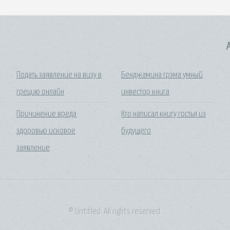
A
Подать заявление на визу в
Бенджамина грэма умный
грецию онлайн
инвестор книга
Причинение вреда
Кто написал книгу гостья из
здоровью исковое
будущего
заявление
© Untitled. All rights reserved.