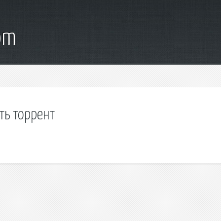
om
ть торрент