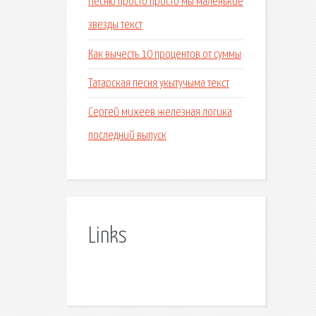
Песню просто просто мы маленькие
звезды текст
Как вычесть 10 процентов от суммы
Татарская песня укытучыма текст
Сергей михеев железная логика
последний выпуск
Links