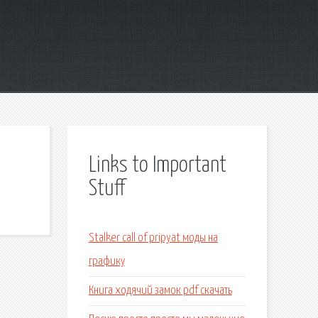
Links to Important
Stuff
Stalker call of pripyat моды на
графику
Книга ходячий замок pdf скачать