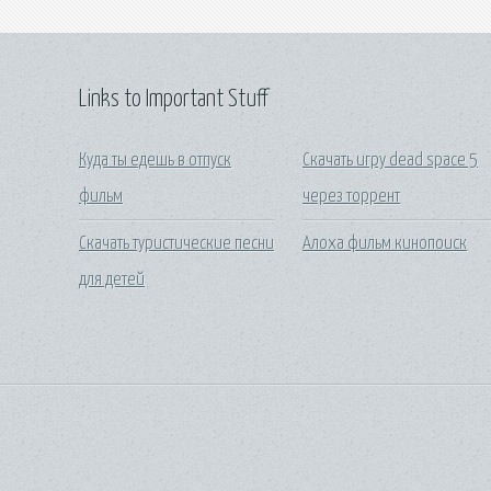
Links to Important Stuff
Куда ты едешь в отпуск
Скачать игру dead space 5
фильм
через торрент
Скачать туристические песни
Алоха фильм кинопоиск
для детей