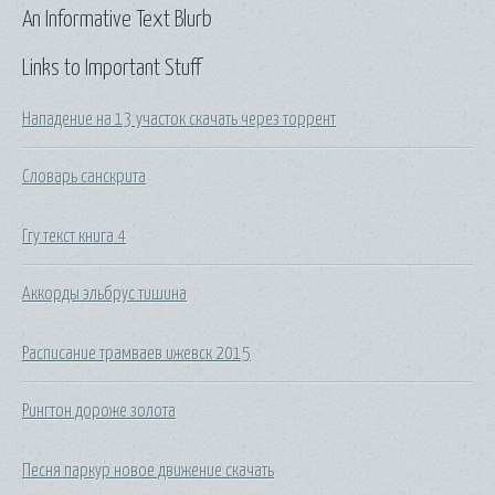
An Informative Text Blurb
Links to Important Stuff
Нападение на 13 участок скачать через торрент
Словарь санскрита
Ггу текст книга 4
Аккорды эльбрус тишина
Расписание трамваев ижевск 2015
Рингтон дороже золота
Песня паркур новое движение скачать