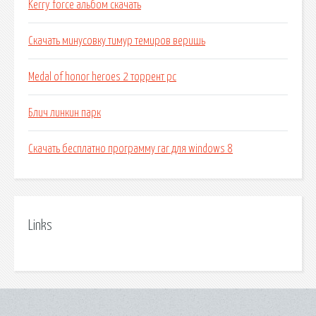
Kerry force альбом скачать
Скачать минусовку тимур темиров веришь
Medal of honor heroes 2 торрент pc
Блич линкин парк
Скачать бесплатно программу rar для windows 8
Links