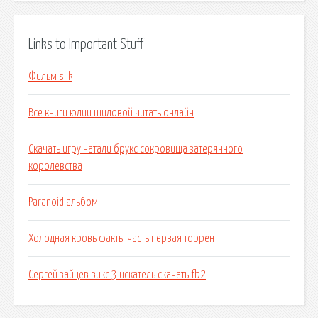
Links to Important Stuff
Фильм silk
Все книги юлии шиловой читать онлайн
Скачать игру натали брукс сокровища затерянного
королевства
Paranoid альбом
Холодная кровь факты часть первая торрент
Сергей зайцев викс 3 искатель скачать fb2