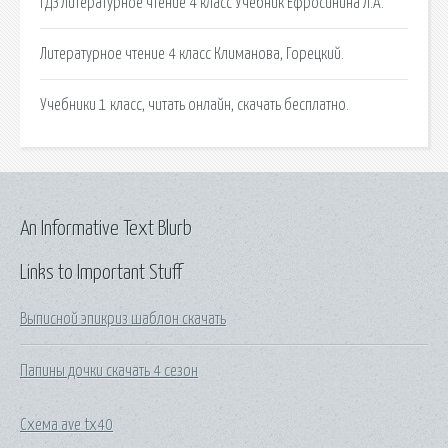
ГДЗ Литературное чтение 4 класс Учебник Ефросинина Л.А.
Литературное чтение 4 класс Климанова, Горецкий.
Учебники 1 класс, читать онлайн, скачать бесплатно.
An Informative Text Blurb
Links to Important Stuff
Выписной эпикриз шаблон скачать
Папины дочки скачать 4 сезон
Схема ave tx40