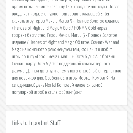
время игры нажмите клавишу Tab и вводите чит-коды. После
ввода чит-кода, его нужно подтвердить клавишей Enter.
скачать игру Герои Меча и Магии 5 - Полное Золотое издание
/ Heroes of Might and Magic V Gold / HOMM V Gold через
торрент бесплатно, Герои Меча и Магии 5 - Полное Золотое
издание / Heroes of Might and Magic Об игре. Скачать War and
Magic на компьютер рекомендуем тем, кто ценит и любит
игры по типу «Герои меча и магии». Dota 6.70c AI с ботами
Скачать карту Dota 6.70c с поддержкой компьютерного
разума. Данная дота нужна тем у кого отстойный интернет или
для новичков для. Особенности игры Мортал Комбат 9. На
сегодняшний день Mortal Kombat 9 является самой
популярной игрой в стиле файтинг (англ.
Links to Important Stuff