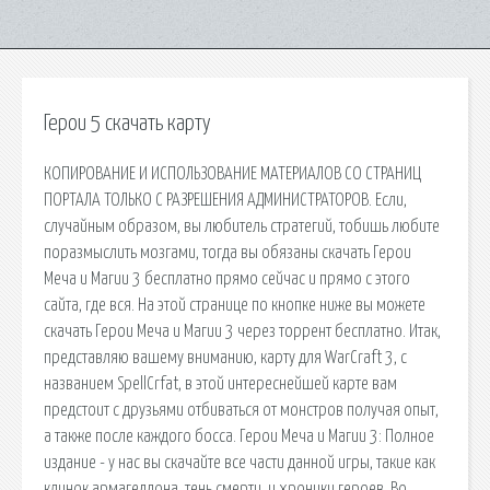
Герои 5 скачать карту
КОПИРОВАНИЕ И ИСПОЛЬЗОВАНИЕ МАТЕРИАЛОВ СО СТРАНИЦ
ПОРТАЛА ТОЛЬКО С РАЗРЕШЕНИЯ АДМИНИСТРАТОРОВ. Если,
случайным образом, вы любитель стратегий, тобишь любите
поразмыслить мозгами, тогда вы обязаны скачать Герои
Меча и Магии 3 бесплатно прямо сейчас и прямо с этого
сайта, где вся. На этой странице по кнопке ниже вы можете
скачать Герои Меча и Магии 3 через торрент бесплатно. Итак,
представляю вашему вниманию, карту для WarCraft 3, с
названием SpellCrfat, в этой интереснейшей карте вам
предстоит с друзьями отбиваться от монстров получая опыт,
а также после каждого босса. Герои Меча и Магии 3: Полное
издание - у нас вы скачайте все части данной игры, такие как
клинок армагеддона, тень смерти, и хроники героев. Во