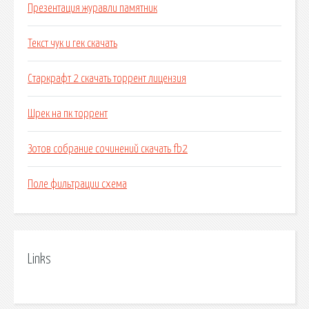
Презентация журавли памятник
Текст чук и гек скачать
Старкрафт 2 скачать торрент лицензия
Шрек на пк торрент
Зотов собрание сочинений скачать fb2
Поле фильтрации схема
Links