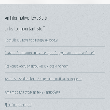
An Informative Text Blurb
Links to Important Stuff
Каспийский груз под гитару аккорды
Скачать бесплатно книгу электрооборудование автомобилей
Разновидности электрических схем по гост
Acronis disk director 12 лицензионный ключ торрент
Amk mod для сталкер тень чернобыля
Дизайн проект pdf