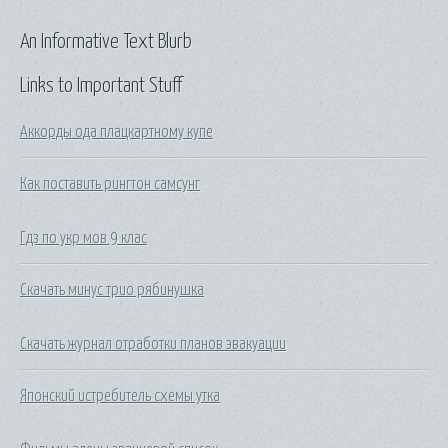
An Informative Text Blurb
Links to Important Stuff
Аккорды ода плацкартному купе
Как поставить рингтон самсунг
Гдз по укр мов 9 клас
Скачать минус трио рябинушка
Скачать журнал отработки планов эвакуации
Японский истребитель схемы утка