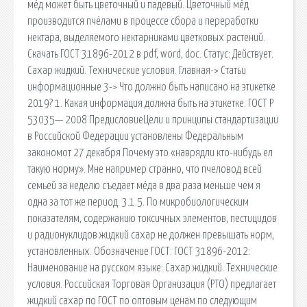
мёд может быть цветочный и падевый. Цветочный мёд
производится пчёлами в процессе сбора и переработки
нектара, выделяемого нектарниками цветковых растений.
Скачать ГОСТ 31896-2012 в pdf, word, doc. Статус: Действует.
Сахар жидкий. Технические условия. Главная-> Статьи
информационные 3-> Что должно быть написано на этикетке
2019? 1. Какая информация должна быть на этикетке. ГОСТ Р
53035— 2008 ПредисловиеЦели и принципы стандартизации
в Российской Федерации установлены Федеральным
закономот 27 декабря Почему это «наврядли кто-нибудь ел
такую норму». Мне например странно, что пчеловод всей
семьей за неделю съедает мёда в два раза меньше чем я
одна за тот же период. 3.1.5. По микробиологическим
показателям, содержанию токсичных элементов, пестицидов
и радионуклидов жидкий сахар не должен превышать норм,
установленных. Обозначение ГОСТ: ГОСТ 31896-2012:
Наименование на русском языке: Сахар жидкий. Технические
условия. Российская Торговая Организация (РТО) предлагает
жидкий сахар по ГОСТ по оптовым ценам по следующим