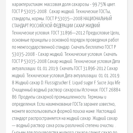
характеристикам: массовая доля сахарозы - 99.75% цвет.
ГОСТ Р 53035-2008 : Сахар жидкий. Технические ГОСТы,
стандарты, нормы. ГОСТ Р 53035—2008 НАЦИОНАЛЬНЫЙ
СТАНДАРТ РОССИЙСКОЙ ФЕДЕРАЦИИ САХАР ЖИДКИЙ
Технические условия. ГОСТ 31896—2012 Предисловие Цели,
основные принципы и основной порядок проведения работ
по межгосударственной стандар­. Скачать бесплатно ГОСТ Р
53035-2008 - Сахар жидкий. Технические условия. Скачать
ГОСТ Р 53035-2008 Сахар жидкий. Технические условия Дата
актуализации: 01.01.2019. Скачать ГОСТ 31896-2012 Сахар
жидкий. Технические условия Дата актуализации: 01.01.2019.
8 Жидкий сахар D. Flussigzucker E. Liquid sugar F. Sucre Jiqu kfe
Очищенный водный раствор сахарозы Источник: ГОСТ 26884
86: Продукты сахарной промышленности. Термины и
определения. Если наименование ГОСТа заранее известно,
можете воспользоваться формой поиска ниже. Настоящий
стандарт распространяется на жидкий сахар. Жидкий сахар
— водный раствор саха розы различной степени очистки. .
Сырьем для производства жидкого сахара служит сахар по