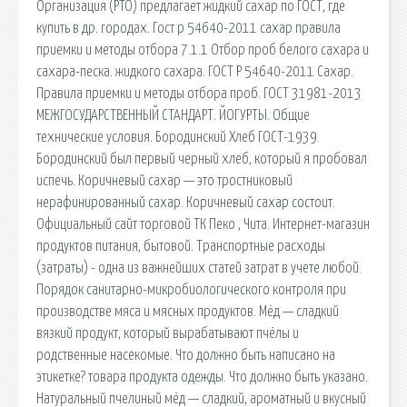
Организация (РТО) предлагает жидкий сахар по ГОСТ, где
купить в др. городах. Гост р 54640-2011 сахар правила
приемки и методы отбора 7.1.1 Отбор проб белого сахара и
сахара-песка. жидкого сахара. ГОСТ Р 54640-2011 Сахар.
Правила приемки и методы отбора проб. ГОСТ 31981-2013
МЕЖГОСУДАРСТВЕННЫЙ СТАНДАРТ. ЙОГУРТЫ. Общие
технические условия. Бородинский Хлеб ГОСТ-1939.
Бородинский был первый черный хлеб, который я пробовал
испечь. Коричневый сахар — это тростниковый
нерафинированный сахар. Коричневый сахар состоит.
Официальный сайт торговой ТК Пеко , Чита. Интернет-магазин
продуктов питания, бытовой. Транспортные расходы
(затраты) - одна из важнейших статей затрат в учете любой.
Порядок санитарно-микробиологического контроля при
производстве мяса и мясных продуктов. Мёд — сладкий
вязкий продукт, который вырабатывают пчёлы и
родственные насекомые. Что должно быть написано на
этикетке? товара продукта одежды. Что должно быть указано.
Натуральный пчелиный мёд — сладкий, ароматный и вкусный