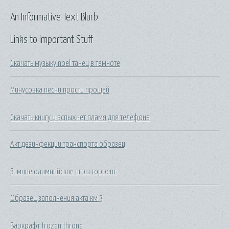
An Informative Text Blurb
Links to Important Stuff
Скачать музыку noel танец в темноте
Минусовка песни прости прощай
Скачать книгу и вспыхнет пламя для телефона
Акт дезинфекции транспорта образец
Зимние олимпийские игры торрент
Образец заполнения акта км 3
Варкрафт frozen throne