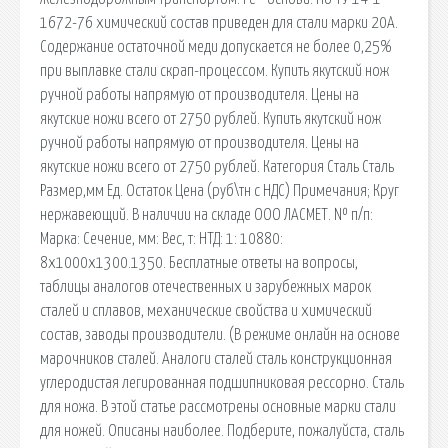
1672-76 химический состав приведен для стали марки 20А.
Содержание остаточной меди допускается не более 0,25%
при выплавке стали скрап-процессом. Купить якутский нож
ручной работы напрямую от производителя. Цены на
якутские ножи всего от 2750 рублей. Купить якутский нож
ручной работы напрямую от производителя. Цены на
якутские ножи всего от 2750 рублей. Категория Сталь Сталь
Размер,мм Ед. Остаток Цена (руб\тн с НДС) Примечания; Круг
нержавеющий. В наличии на складе ООО ЛАСМЕТ. № п/п:
Марка: Сечение, мм: Вес, т: НТД: 1: 10880:
8х1000х1300.1350. Бесплатные ответы на вопросы,
таблицы аналогов отечественных и зарубежных марок
сталей и сплавов, механические свойства и химический
состав, заводы производители. (В режиме онлайн на основе
марочников сталей. Аналоги сталей сталь конструкционная
углеродистая легированная подшипниковая рессорно. Сталь
для ножа. В этой статье рассмотрены основные марки стали
для ножей. Описаны наиболее. Подберите, пожалуйста, сталь