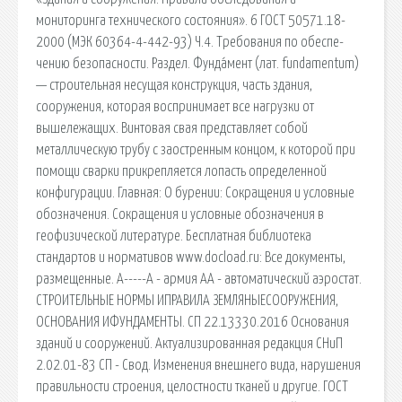
мониторинга технического состояния». 6 ГОСТ 50571.18-
2000 (МЭК 60364-4-442-93) Ч.4. Требования по обеспе-
чению безопасности. Раздел. Фунда́мент (лат. fundamentum)
— строительная несущая конструкция, часть здания,
сооружения, которая воспринимает все нагрузки от
вышележащих. Винтовая свая представляет собой
металлическую трубу с заостренным концом, к которой при
помощи сварки прикрепляется лопасть определенной
конфигурации. Главная: О бурении: Сокращения и условные
обозначения. Сокращения и условные обозначения в
геофизической литературе. Бесплатная библиотека
стандартов и нормативов www.docload.ru: Все документы,
размещенные. А-----А - армия АА - автоматический аэростат.
СТРОИТЕЛЬНЫЕ НОРМЫ ИПРАВИЛА ЗЕМЛЯНЫЕСООРУЖЕНИЯ,
ОСНОВАНИЯ ИФУНДАМЕНТЫ. СП 22.13330.2016 Основания
зданий и сооружений. Актуализированная редакция СНиП
2.02.01-83 СП - Свод. Изменения внешнего вида, нарушения
правильности строения, целостности тканей и другие. ГОСТ