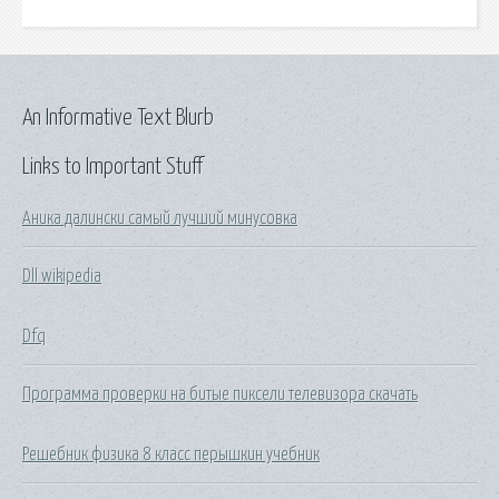
An Informative Text Blurb
Links to Important Stuff
Аника далински самый лучший минусовка
Dll wikipedia
Dfq
Программа проверки на битые пиксели телевизора скачать
Решебник физика 8 класс перышкин учебник