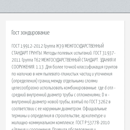
Гост зондирование
ГОСТ 19912-2012 Группа Ж39 МЕЖГОСУДАРСТВЕННЫЙ
СТАНДАРТ ГРУНТЫ. Методы полевых испытаний. ГОСТ 31937-
2011 Группа Т62 МЕЖГОСУДАРСТВЕННЫЙ СТАНДАРТ. ЗДАНИЯ И
СООРУЖЕНИЯ. 1.13. Для более точной классификация грунтов
по наличию в нем пылевато-глинистых частиц и уточнения
(определения) границ между отдельными слоями
целесообразно использовать комбинированные. где d отл -
средний внутренний диаметр трубы с отложениями; D н -
внутренний диаметр новой трубы, взятый по ГОСТ 3262 в
соответствии с ее наружным диаметром. Официальные
термины и определния в строительстве, архитектуре и
жилищно-коммунальном комплексе. ГОСТ Р 53778-2010
«Здания и сооружения. Правила обследования и