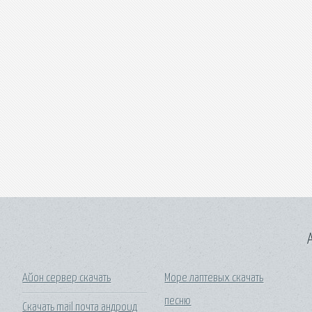
A
Айон сервер скачать
Море лаптевых скачать
песню
Скачать mail почта андроид