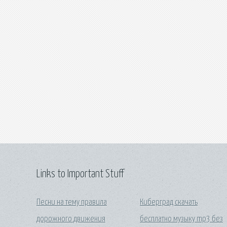
Links to Important Stuff
Песни на тему правила
Киберград скачать
дорожного движения
бесплатно музыку mp3 без