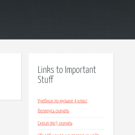
Links to Important
Stuff
Учебник по музыке 4 класс
беларусь скачать
Скрип mp3 скачать