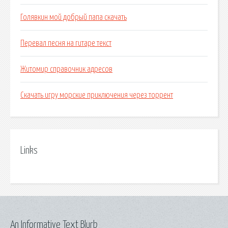
Голявкин мой добрый папа скачать
Перевал песня на гитаре текст
Житомир справочник адресов
Скачать игру морские приключения через торрент
Links
An Informative Text Blurb