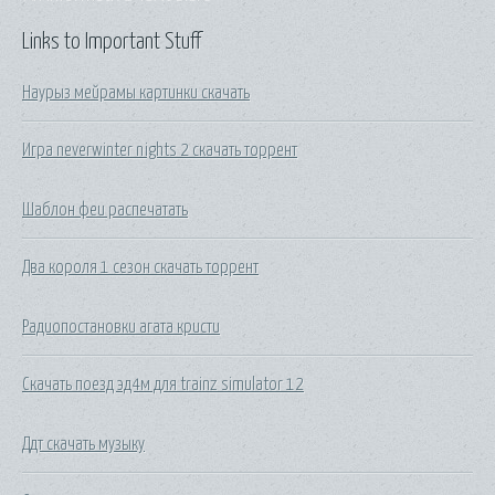
Links to Important Stuff
Наурыз мейрамы картинки скачать
Игра neverwinter nights 2 скачать торрент
Шаблон феи распечатать
Два короля 1 сезон скачать торрент
Радиопостановки агата кристи
Скачать поезд эд4м для trainz simulator 12
Ддт скачать музыку