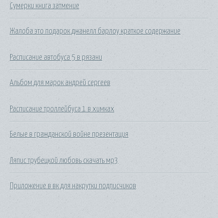
Сумерки книга затмение
Жалоба это подарок джанелл барлоу краткое содержание
Расписание автобуса 5 в рязани
Альбом для марок андрей сергеев
Расписание троллейбуса 1 в химках
Белые в гражданской войне презентация
Ляпис трубецкой любовь скачать мр3
Приложение в вк для накрутки подписчиков