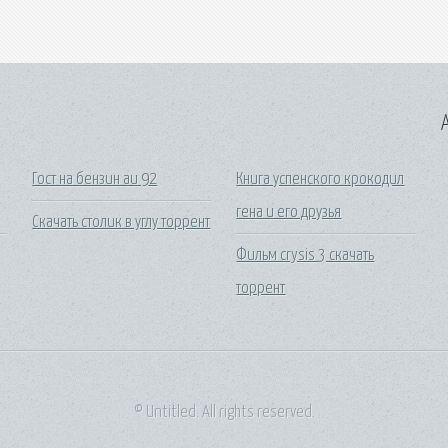
A
Гост на бензин аи 92
Книга успенского крокодил
гена и его друзья
Скачать столик в углу торрент
Фильм crysis 3 скачать
торрент
© Untitled. All rights reserved.