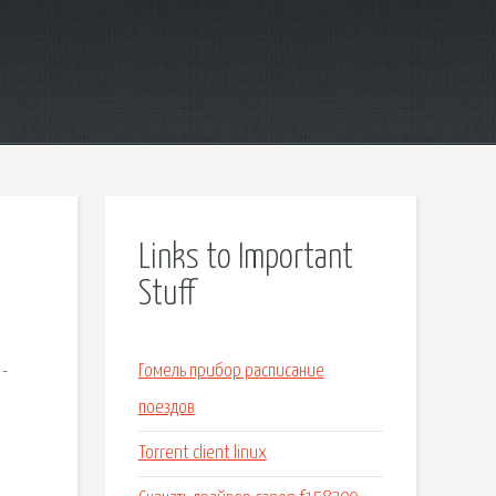
Links to Important
Stuff
 -
Гомель прибор расписание
поездов
Torrent client linux