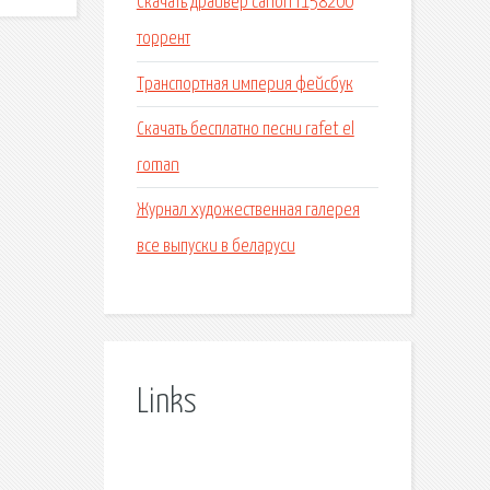
Скачать драйвер canon f158200
торрент
Транспортная империя фейсбук
Скачать бесплатно песни rafet el
roman
Журнал художественная галерея
все выпуски в беларуси
Links