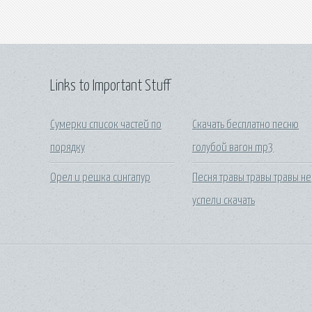
Links to Important Stuff
Сумерки список частей по
Скачать бесплатно песню
порядку
голубой вагон mp3
Орел и решка сингапур
Песня травы травы травы не
успели скачать