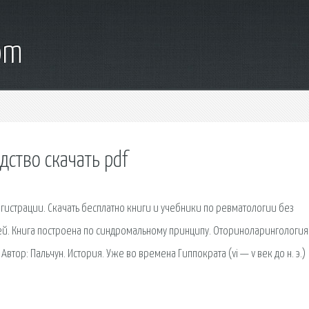
om
ство скачать pdf
егистрации. Скачать бесплатно книги и учебники по ревматологии без
ачей. Книга построена по синдромальному принципу. Оториноларингология
 Автор: Пальчун. История. Уже во времена Гиппократа (vi — v век до н. э.)