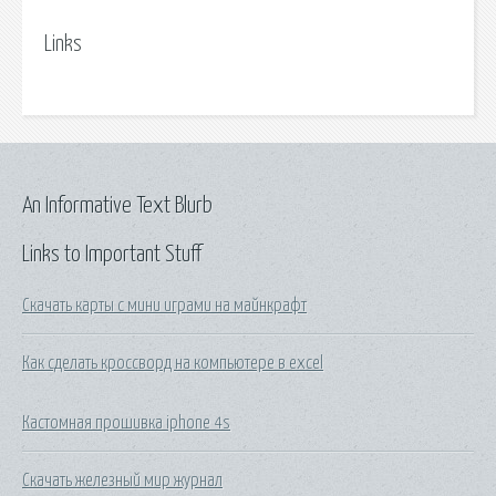
Links
An Informative Text Blurb
Links to Important Stuff
Скачать карты с мини играми на майнкрафт
Как сделать кроссворд на компьютере в excel
Кастомная прошивка iphone 4s
Скачать железный мир журнал