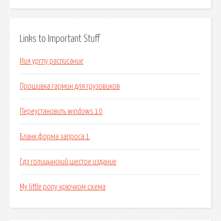
Links to Important Stuff
Иия ургпу расписание
Прошивка гармин для грузовиков
Переустановить windows 10
Бланк форма запроса 1
Гдз голицынский шестое издание
My little pony крючком схема