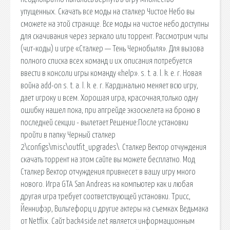
упущенных. Скачать все моды на сталкер Чистое Небо вы
сможете на этой странице. Все моды на чистое небо доступны
для скачивания через зеркало или торрент. Рассмотрим читы
(чит-коды) и игре «Сталкер — Тень Чернобыля». Для вызова
полного списка всех команд и их описания потребуется
ввести в консоли игры команду «help». s. t. a. l. k. e. r. Новая
война add-on s. t. a. l. k. e. r. Кардинально меняет всю игру,
дает игроку и всем. Хорошая игра, красочная,только одну
ошибку нашел пока, при апгрейде экзоскелета на броню в
последней секции - вылетает.Решение:После установки
пройти в папку Черный сталкер
2\configs\misc\outfit_upgrades\. Сталкер Вектор отчуждения
скачать торрент на этом сайте вы можете бесплатно. Мод
Сталкер Вектор отчуждения привнесет в вашу игру много
нового. Игра GTA San Andreas на компьютер как и любая
другая игра требует соответствующей установки. Трисс,
Йеннифэр, Вильгефорц и другие актеры на съемках Ведьмака
от Netflix. Сайт back4side.net является информационным