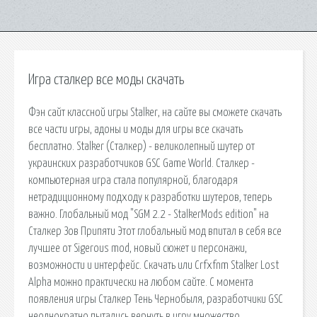
Игра сталкер все моды скачать
Фэн сайт классной игры Stalker, на сайте вы сможете скачать
все части игры, адоны и моды для игры все скачать
бесплатно. Stalker (Сталкер) - великолепный шутер от
украинских разработчиков GSC Game World. Сталкер -
компьютерная игра стала популярной, благодаря
нетрадиционному подходу к разработки шутеров, теперь
важно. Глобальный мод "SGM 2.2 - StalkerMods edition" на
Сталкер Зов Припяти Этот глобальный мод впитал в себя все
лучшее от Sigerous mod, новый сюжет и персонажи,
возможности и интерфейс. Скачать или Crfxfnm Stalker Lost
Alpha можно практически на любом сайте. С момента
появления игры Сталкер Тень Чернобыля, разработчики GSC
неоднократно пытались вернуть в игру множество