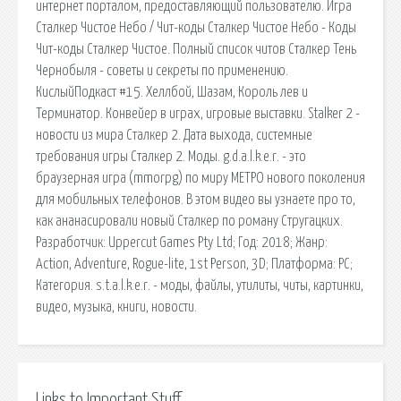
интернет порталом, предоставляющий пользователю. Игра
Сталкер Чистое Небо / Чит-коды Сталкер Чистое Небо - Коды
Чит-коды Сталкер Чистое. Полный список читов Сталкер Тень
Чернобыля - советы и секреты по применению.
КислыйПодкаст #15. Хеллбой, Шазам, Король лев и
Терминатор. Конвейер в играх, игровые выставки. Stalker 2 -
новости из мира Сталкер 2. Дата выхода, системные
требования игры Сталкер 2. Моды. g.d.a.l.k.e.r. - это
браузерная игра (mmorpg) по миру МЕТРО нового поколения
для мобильных телефонов. В этом видео вы узнаете про то,
как ананасировали новый Сталкер по роману Стругацких.
Разработчик: Uppercut Games Pty Ltd; Год: 2018; Жанр:
Action, Adventure, Rogue-lite, 1st Person, 3D; Платформа: PC;
Категория. s.t.a.l.k.e.r. - моды, файлы, утилиты, читы, картинки,
видео, музыка, книги, новости.
Links to Important Stuff