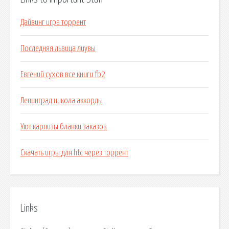
Дайвинг игра торрент
Последняя львица лиувы
Евгений сухов все книги fb2
Ленинград никола аккорды
Уют карнизы бланки заказов
Скачать игры для htc через торрент
Links