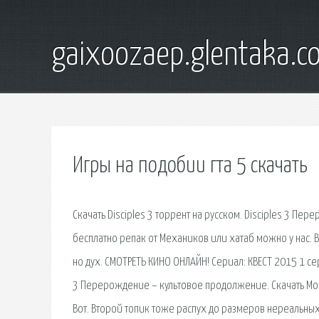
gaixoozaep.glentaka.c
Игры на подобии гта 5 скачать
Скачать Disciples 3 торрент на русском. Disciples 3 П
бесплатно репак от Механиков или хатаб можно у нас. Во
но дух. СМОТРЕТЬ КИНО ОНЛАЙН! Сериал: КВЕСТ 2015 1 сер
3 Перерождение – культовое продолжение. Скачать Mor
Вот. Второй топик тоже распух до размеров нереальных.