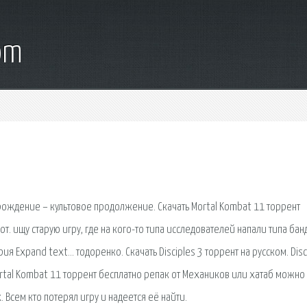
om
ерерождение – культовое продолжение. Скачать Mortal Kombat 11 торрент
т. ищу старую игру, где на кого-то типа исследователей напали типа бан
ия Expand text… тодоренко. Скачать Disciples 3 торрент на русском. Disc
tal Kombat 11 торрент бесплатно репак от Механиков или хатаб можно у
 Всем кто потерял игру и надеется её найти.