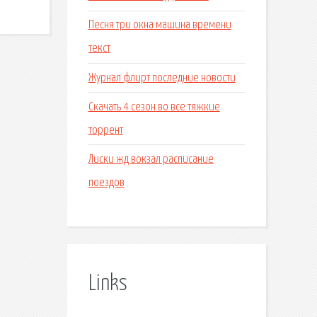
Песня три окна машина времени
текст
Журнал флирт последние новости
Скачать 4 сезон во все тяжкие
торрент
Лиски жд вокзал расписание
поездов
Links