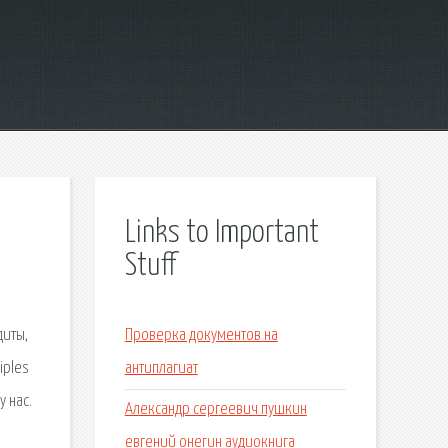
Links to Important
Stuff
диты,
Проверка документов на
iples
антиплагиат
 нас.
Александр сергеевич пушкин
евгений онегин аудиокнига