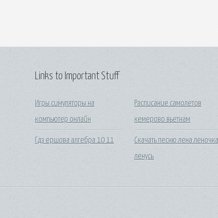
Links to Important Stuff
Игры симуляторы на
Расписание самолетов
компьютер онлайн
кемерово вьетнам
Гдз ершова алгебра 10 11
Скачать песню лена леночк
ленусь