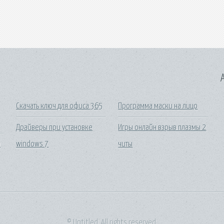
A
Скачать ключ для офиса 365
Программа маски на лицо
Драйверы при установке
Игры онлайн взрыв плазмы 2
а
windows 7
читы
© Untitled. All rights reserved.