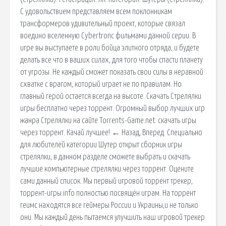
С удовольствием представляем всем поклонникам
трансформеров удивительный проект, которые связал
воедино вселенную Cybertronс фильмами данной серии. В
игре вы выступаете в роли бойца элитного отряда, и будете
делать все что в ваших силах, для того чтобы спасти планету
от угрозы. Не каждый сможет показать свои силы в неравной
схватке с врагом, который играет не по правилам. Но
главный герой остается всегда на высоте. Скачать Стрелялки
игры бесплатно через торрент. Огромный выбор лучших игр
жанра Стрелялки на сайте Torrents-Game.net. скачать игры
через торрент. Качай лучшее! ← Назад, Вперед. Специально
для любителей категории Шутер открыт сборник игры
стрелялки, в данном разделе сможете выбрать и скачать
лучшие компьютерные стрелялки через торрент. Оцените
сами данный список. Мы первый игровой торрент трекер,
торрент-игры.info полностью посвящён играм. На торрент
геимс находятся все геймеры России и Украины,и не только
они. Мы каждый день пытаемся улучшить наш игровой трекер