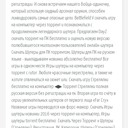
регистрации. И снова встречаем нашего бойца-одиночку,
который используя скудный арсенал оружия, способен
ликвидировать самые опасные цели. Battlefield V скачать игру
на компьютер через торрент и познакомиться с
продолжением легендарного шутера. Предлагаем DayZ
скачать торрент на ПК бесплатно и оценить новую версию
полюбившегося миллионам пользователей онлайн-шутера.
Скачать Шутеры для ПК торрентом, Шутеры для ПК на руском
языке - выкладываем новинки абсолютно бесплатно! Все
игры в одном месте Игры шутеры на компьютер через
торрент с rutor. Любите красочные перестрелки, а также не
хотите отвлекаться на сюжет или. Скачать игру Стрелялки
бесплатно на компьютер ◀▶ Торрент Стрелялки полная
русская версия без регистрации на пк. Вторая игра по счёту в
серии увлекательных шутеров от первого лица «Far Cry».
Название игры переводится как форс-мажор. Скачать Игры
шутеры новинки 2016 через торрент на компьютер, Игры
шутеры torrent бесплатно. Скачать Через Торрент » Шутеры
(Стрелялки). Регистрация. ЛК. Категория: Шутеры (Стрелялки).