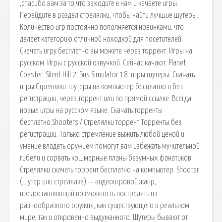
,спасибо вам за то,что заходите к нам и качаете игры.
Перейдите в раздел стрелялки, чтобы найти лучшие шутеры.
Количество игр постоянно пополняется новинками, что
делает категорию отличной находкой для посетителей.
Скачать игру бесплатно вы можете через торрент. Игры на
русском. Игры с русской озвучкой. Сейчас качают. Planet
Coaster. Silent Hill 2. Bus Simulator 18. игры шутеры. Скачать
игры Стрелялки-шутеры на компьютер бесплатно и без
регистрации, через торрент или по прямой ссылке. Всегда
новые игры на русском языке. Скачать торренты
бесплатно.Shooters / Стрелялки торрент.Торренты без
регистрации. Только стремление выжить любой ценой и
умение владеть оружием помогут вам избежать мучительной
гибели и сорвать кошмарные планы безумных фанатиков.
Стрелялки скачать торрент бесплатно на компьютер. Shooter
(шутер или стрелялка) — видеоигровой жанр,
предоставляющий возможность пострелять из
разнообразного оружия, как существующего в реальном
мире, так и откровенно выдуманного. Шутеры бывают от