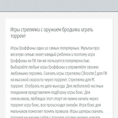
Игры стрелялки с оружием бродилки играть
торрент
Игры Гриффины одни из самых популярных. Мультик про
веселую семью знает каждый ребенок и поэтому игра
Гриффины на ПК так же пользуется популярностью.
Выбирайте любые игры Гриффины и управляйте своими
любимыми героями. Скачать игры стрелялки (Shooter) для ПК
на высокой скорости через торрент. Стрелялки для PC
торрент. Отобрать по дате выхода. Для любителей честных
поединков представляем подборку игры бокс. Для
смельчаков, любящих этот спорт не нужно качать через
торрент игру бокс, все происходит онлайн. Игра бокс для
мальчиков помогает понять правила. Игры шутеры скачать
торрент на нашем сайте с торрент играми можно скачать