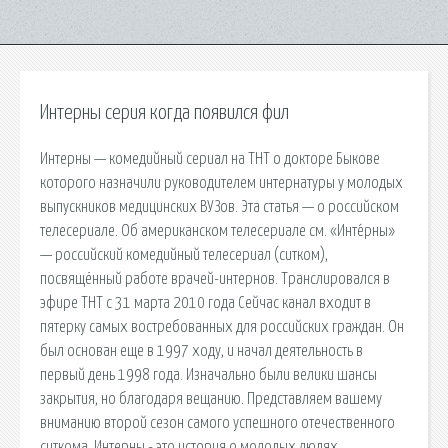
Интерны серия когда появился фил
Интерны — комедийный сериал на ТНТ о докторе Быкове
которого назначили руководителем интернатуры у молодых
выпускников медицинских ВУЗов. Эта статья — о российском
телесериале. Об американском телесериале см. «Инте́рны»
— российский комедийный телесериал (ситком),
посвящённый работе врачей-интернов. Транслировался в
эфире ТНТ с 31 марта 2010 года Сейчас канал входит в
пятерку самых востребованных для российских граждан. Он
был основан еще в 1997 ходу, и начал деятельность в
первый день 1998 года. Изначально были велики шансы
закрытия, но благодаря вещанию. Представляем вашему
вниманию второй сезон самого успешного отечественного
ситкома. Интерны - это история о молодых людях,