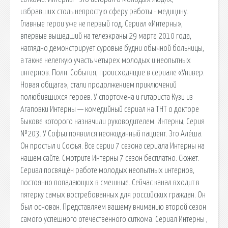
избравших столь непростую сферу работы - медицину.
Главные герои уже не первый год. Сериал «Интерны»,
впервые вышедший на телеэкраны 29 марта 2010 года,
наглядно демонстрирует суровые будни обычной больницы,
а также нелегкую участь четырех молодых и неопытных
интернов. Полн. События, происходящие в сериале «Универ.
Новая общага», стали продолжением приключений
полюбившихся героев. У спортсмена и гитариста Кузи из
Агаповки Интерны — комедийный сериал на ТНТ о докторе
Быкове которого назначили руководителем. Интерны, Серия
№203. У Софьи появился неожиданный пациент. Это Алёша.
Он простыл и Софья. Все серии 7 сезона сериала Интерны на
нашем сайте. Смотрите Интерны 7 сезон бесплатно. Сюжет.
Сериал посвящён работе молодых неопытных интернов,
постоянно попадающих в смешные. Сейчас канал входит в
пятерку самых востребованных для российских граждан. Он
был основан. Представляем вашему вниманию второй сезон
самого успешного отечественного ситкома. Сериал Интерны ,