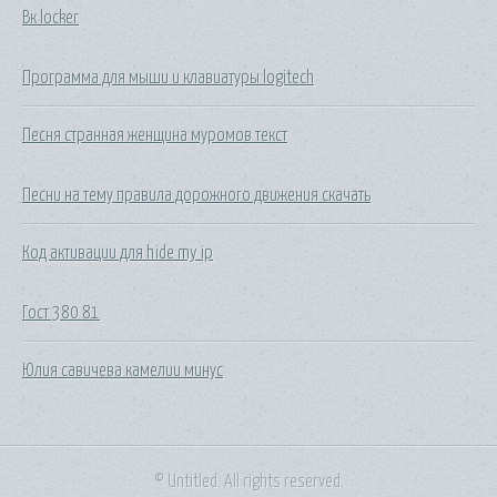
Вк locker
Программа для мыши и клавиатуры logitech
Песня странная женщина муромов текст
Песни на тему правила дорожного движения скачать
Код активации для hide my ip
Гост 380 81
Юлия савичева камелии минус
© Untitled. All rights reserved.