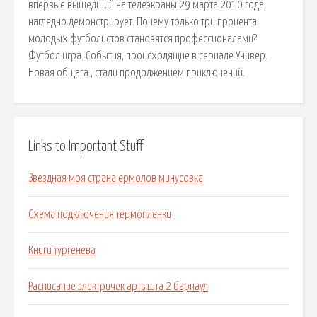
впервые вышедший на телеэкраны 29 марта 2010 года,
наглядно демонстрирует. Почему только три процента
молодых футболистов становятся профессионалами?
Футбол игра. События, происходящие в сериале Универ.
Новая общага , стали продолжением приключений.
Links to Important Stuff
Звездная моя страна ермолов минусовка
Схема подключения термопленки
Книги тургенева
Расписание электричек артышта 2 барнаул