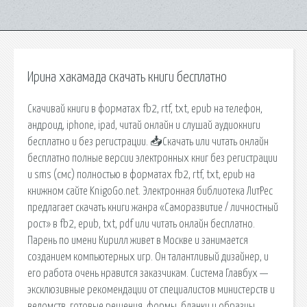
Ирина хакамада скачать книги бесплатно
Скачивай книги в форматах fb2, rtf, txt, epub на телефон,
андроид, iphone, ipad, читай онлайн и слушай аудиокниги
бесплатно и без регистрации. 📥Скачать или читать онлайн
бесплатно полные версии электронных книг без регистрации
и sms (смс) полностью в форматах fb2, rtf, txt, epub на
книжном сайте KnigoGo.net. Электронная библиотека ЛитРес
предлагает скачать книги жанра «Саморазвитие / личностный
рост» в fb2, epub, txt, pdf или читать онлайн бесплатно.
Парень по имени Кирилл живет в Москве и занимается
созданием компьютерных игр. Он талантливый дизайнер, и
его работа очень нравится заказчикам. Система Главбух —
эксклюзивные рекомендации от специалистов министерств и
ведомств, готовые решения, формы, бланки и образцы