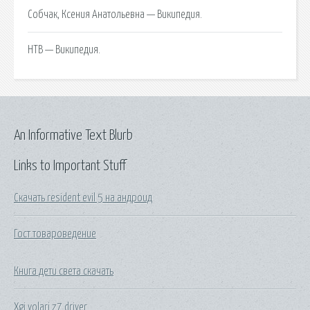
Собчак, Ксения Анатольевна — Википедия.
НТВ — Википедия.
An Informative Text Blurb
Links to Important Stuff
Скачать resident evil 5 на андроид
Гост товароведение
Книга дети света скачать
Xgi volari z7 driver