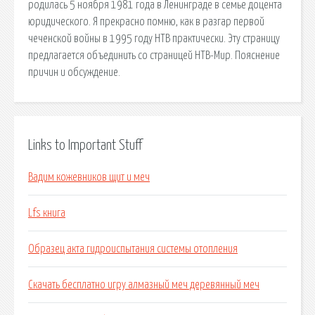
родилась 5 ноября 1981 года в Ленинграде в семье доцента
юридического. Я прекрасно помню, как в разгар первой
чеченской войны в 1995 году НТВ практически. Эту страницу
предлагается объединить со страницей НТВ-Мир. Пояснение
причин и обсуждение.
Links to Important Stuff
Вадим кожевников щит и меч
Lfs книга
Образец акта гидроиспытания системы отопления
Скачать бесплатно игру алмазный меч деревянный меч