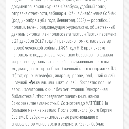
документов, архив журнала «Главбух», удобный поиск,
отправка отчетности, вебинары. Ксе́ния Анато́льевна Собча́к
(род.5 ноября 1981 года, Ленинград, СССР) — российский
политик, теле- и радиоведущая, журналистка, общественный
деятель, актриса.Член политсовета партии «Партия перемен»
с 23 декабря 2017 года. Я прекрасно помню, как в разгар
первой чеченской войны в 1995 году НТВ практически
неприкрыто поддерживал чеченских боевиков, показывая
зверства федеральных властей, но замалчивая зверства
моджахедов, которых было. Скачивай книги в форматах fb2,
rtf, txt, epub на телефон, андроид, iphone, ipad, читай онлайн
и слушай. 📥Скачать или читать онлайн бесплатно полные
версии электронных книг без регистрации. Электронная
библиотека ЛитРес предлагает скачать книги жанра
Саморазвитие / личностный. Досмотрел до МАТРЁШЕК На
большее меня не хватило. После оригинала (книги Сергея.
Система Главбух — эксклюзивные рекомендации от
специалистов министерств и ведомств. Ксения Собчак