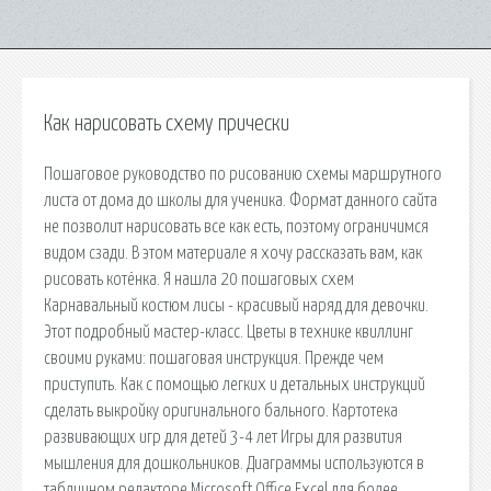
Как нарисовать схему прически
Пошаговое руководство по рисованию схемы маршрутного
листа от дома до школы для ученика. Формат данного сайта
не позволит нарисовать все как есть, поэтому ограничимся
видом сзади. В этом материале я хочу рассказать вам, как
рисовать котёнка. Я нашла 20 пошаговых схем
Карнавальный костюм лисы - красивый наряд для девочки.
Этот подробный мастер-класс. Цветы в технике квиллинг
своими руками: пошаговая инструкция. Прежде чем
приступить. Как с помощью легких и детальных инструкций
сделать выкройку оригинального бального. Картотека
развивающих игр для детей 3-4 лет Игры для развития
мышления для дошкольников. Диаграммы используются в
табличном редакторе Microsoft Office Excel для более