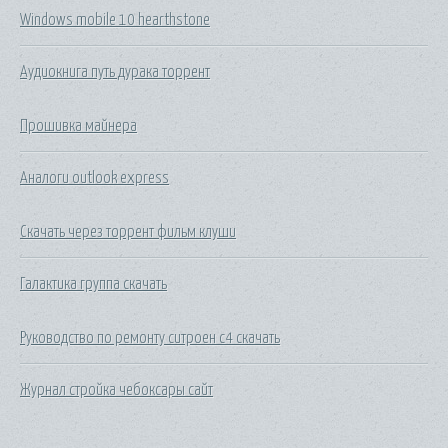
Windows mobile 10 hearthstone
Аудиокнига путь дурака торрент
Прошивка майнера
Аналоги outlook express
Скачать через торрент фильм клуши
Галактика группа скачать
Руководство по ремонту ситроен с4 скачать
Журнал стройка чебоксары сайт