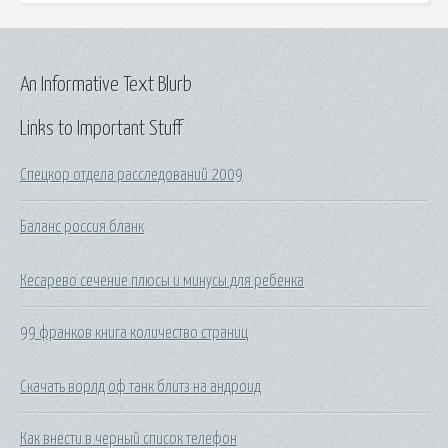
An Informative Text Blurb
Links to Important Stuff
Спецкор отдела расследований 2009
Баланс россия бланк
Кесарево сечение плюсы и минусы для ребенка
99 франков книга количество страниц
Скачать ворлд оф танк блитз на андроид
Как внести в черный список телефон