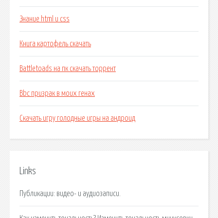
Знание html и css
Книга картофель скачать
Battletoads на пк скачать торрент
Bbc призрак в моих генах
Скачать игру голодные игры на андроид
Links
Публикации: видео- и аудиозаписи.