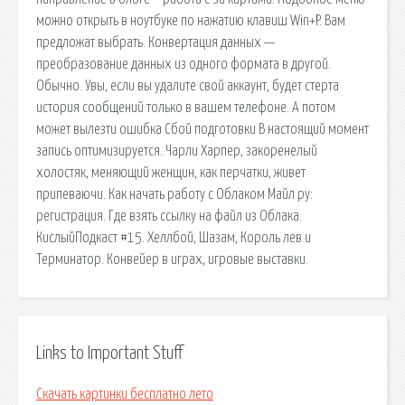
можно открыть в ноутбуке по нажатию клавиш Win+P. Вам
предложат выбрать. Конвертация данных —
преобразование данных из одного формата в другой.
Обычно. Увы, если вы удалите свой аккаунт, будет стерта
история сообщений только в вашем телефоне. А потом
может вылезти ошибка Сбой подготовки В настоящий момент
запись оптимизируется. Чарли Харпер, закоренелый
холостяк, меняющий женщин, как перчатки, живет
припеваючи. Как начать работу с Облаком Майл ру:
регистрация. Где взять ссылку на файл из Облака.
КислыйПодкаст #15. Хеллбой, Шазам, Король лев и
Терминатор. Конвейер в играх, игровые выставки.
Links to Important Stuff
Скачать картинки бесплатно лето