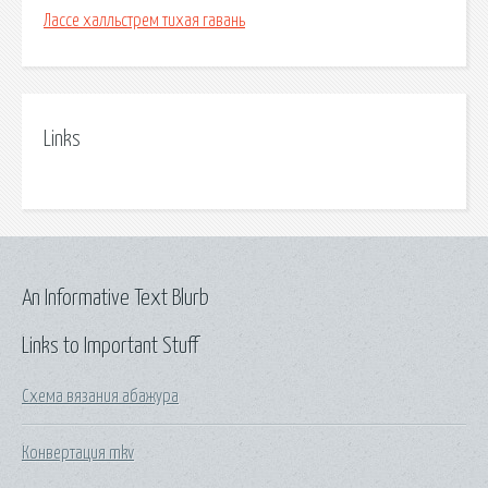
Лассе халльстрем тихая гавань
Links
An Informative Text Blurb
Links to Important Stuff
Схема вязания абажура
Конвертация mkv