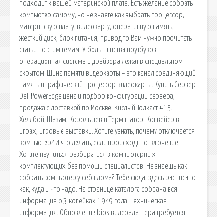
подходит к вашей материнской плате. Есть желание собрать
компьютер самому, но не знаете как выбрать процессор,
материнскую плату, видеокарту, оперативную память,
жесткий диск, блок питания, привод то Вам нужно прочитать
статьи по этим темам. У большинства ноутбуков
операционная система и драйвера лежат в специальном
скрытом. Шина памяти видеокарты – это канал соединяющий
память и графический процессор видеокарты. Купить Сервер
Dell PowerEdge цена и подбор конфигурации сервера,
продажа с доставкой по Москве. КислыйПодкаст #15.
Хеллбой, Шазам, Король лев и Терминатор. Конвейер в
играх, игровые выставки. Хотите узнать, почему отключается
компьютер? И что делать, если происходит отключение.
Хотите научиться разбираться в компьютерных
комплектующих без помощи специалистов. Не знаешь как
собрать компьютер у себя дома? Тебе сюда, здесь расписано
как, куда и что надо. На странице каталога собрана вся
информация о 3 копейках 1949 года. Техническая
информация. Обновление bios видеоадаптера требуется