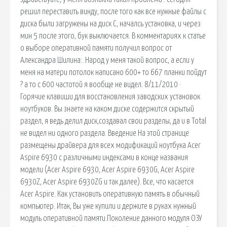
решил переставить винду, после того как все нужные файлы с
диска были загружены на диск С, началсь установка, и через
мин 5 после этого, бук выключается. В комментариях к статье
о выборе оперативной памяти получил вопрос от
Александра Шилина:. Народ у меня такой вопрос, а если у
меня на матери потолок написано 600+ то 667 планки пойдут
? а то с 600 частотой я вообще не видел. 8/11/2010 ·
Горячие клавиши для восстановления заводских установок
ноутбуков. Вы знаете на каком диске содержится скрытый
раздел, я ведь делил диск,создавал свои разделы, да и в Total
не видел ни одного раздела. Введение На этой странице
размещены драйвера для всех модификаций ноутбука Acer
Aspire 6930 с различными индексами в конце названия
модели (Acer Aspire 6930, Acer Aspire 6930G, Acer Aspire
6930Z, Acer Aspire 6930ZG и так далее). Все, что касается
Acer Aspire. Как установить оперативную память в обычный
компьютер. Итак, Вы уже купили и держите в руках нужный
модуль оперативной памяти.Поколение данного модуля ОЗУ