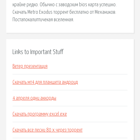
крайне редко. Обычно с заводским bios карта успешно.
Скачать Metro Exodus торрент бесплатно от Механиков.
Постапокалиптичекая вселенная.
Links to Important Stuff
Ветер презентация
Скачать мт4 для планшета андроид
4 апреля одни аккорды
Скачать программу excel exe
Скачать все песни 80 х через торрент