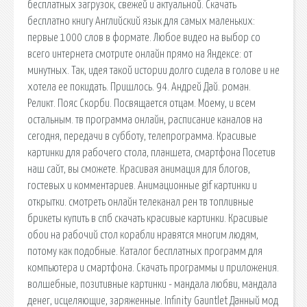
бесплатных загрузок, свежей и актуальной. Скачать
бесплатно книгу Английский язык для самых маленьких:
первые 1000 слов в формате. Любое видео на выбор со
всего интернета смотрите онлайн прямо на Яндексе: от
минутных. Так, идея такой истории долго сидела в голове и не
хотела ее покидать. Пришлось. 94. Андрей Дай. роман.
Реликт. Пояс Скорби. Посвящается отцам. Моему, и всем
остальным. тв программа онлайн, расписание каналов на
сегодня, передачи в субботу, телепрограмма. Красивые
картинки для рабочего стола, планшета, смартфона Посетив
наш сайт, вы сможете. Красивая анимация для блогов,
гостевых и комментариев. Анимационные gif картинки и
открытки. смотреть онлайн телеканал рен тв топливные
брикеты купить в спб скачать красивые картинки. Красивые
обои на рабочий стол корабли нравятся многим людям,
потому как подобные. Каталог бесплатных программ для
компьютера и смартфона. Скачать программы и приложения.
волшебные, позитивные картинки - мандала любви, мандала
денег, исцеляющие, заряженные. Infinity Gauntlet Данный мод