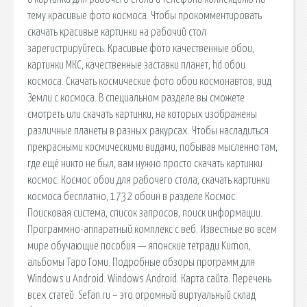
тему красивые фото космоса. Чтобы прокомментировать
скачать красивые картинки на рабочий стол
зарегистрируйтесь. Красивые фото качественные обои,
картинки МКС, качественные заставки планет, hd обои
космоса. Скачать космические фото обои космонавтов, вид
Земли с космоса. В специальном разделе вы сможете
смотреть или скачать картинки, на которых изображены
различные планеты в разных ракурсах. Чтобы насладиться
прекрасными космическими видами, побывав мысленно там,
где ещё никто не был, вам нужно просто скачать картинки
космос. Космос обои для рабочего стола, скачать картинки
космоса бесплатно, 1732 обоин в разделе Космос.
Поисковая сиcтема, список запросов, поиск информации.
Программно-аппаратный комплекс с веб. Известные во всем
мире обучающие пособия — японские тетради Kumon,
альбомы Таро Гоми. Подробные обзоры программ для
Windows и Android. Windows Android. Карта сайта. Перечень
всех статей. Sefan.ru – это огромный виртуальный склад