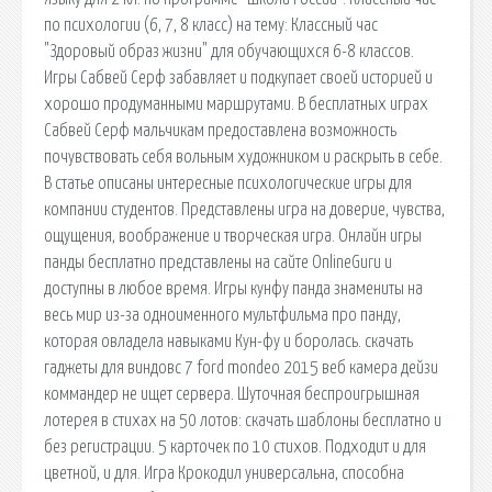
по психологии (6, 7, 8 класс) на тему: Классный час
"Здоровый образ жизни" для обучающихся 6-8 классов.
Игры Сабвей Серф забавляет и подкупает своей историей и
хорошо продуманными маршрутами. В бесплатных играх
Сабвей Серф мальчикам предоставлена возможность
почувствовать себя вольным художником и раскрыть в себе.
В статье описаны интересные психологические игры для
компании студентов. Представлены игра на доверие, чувства,
ощущения, воображение и творческая игра. Онлайн игры
панды бесплатно представлены на сайте OnlineGuru и
доступны в любое время. Игры кунфу панда знамениты на
весь мир из-за одноименного мультфильма про панду,
которая овладела навыками Кун-фу и боролась. скачать
гаджеты для виндовс 7 ford mondeo 2015 веб камера дейзи
коммандер не ищет сервера. Шуточная беспроигрышная
лотерея в стихах на 50 лотов: скачать шаблоны бесплатно и
без регистрации. 5 карточек по 10 стихов. Подходит и для
цветной, и для. Игра Крокодил универсальна, способна