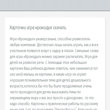
Карточки игра крокодил скачать
Игра «Крокодил» универсальна, способна развеселить
любую компанию. Достаточно лишь начать играть, как у всех
участников появится азарт и задор в глазах. Смешные слова
для игры «Крокодил» можно заранее распечатать. Игра для
детей на развитие речи. С помощью этих небольших
карточек Ваш ребенок должен ответить, чем занимается тот
или иной малыш на картинке, в какую игру он играет.
хорошая познавательная тема для детей дошкольного
возраста,хотелось бы что бы было продолжение.очень
часто приходится для дочки выискивать темы по
окружаещему миру и вас все просто и доходчиво…то что
надо.спасибо. Карточки и практические работы по русскому
языку для 2 кл. по программе "Школа России". Классный час