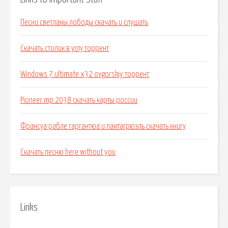
Песни светланы лободы скачать и слушать
Скачать столик в углу торрент
Windows 7 ultimate x32 ovgorskiy торрент
Pioneer mp 2038 скачать карты россии
Франсуа рабле гаргантюа и пантагрюэль скачать книгу
Скачать песню here without you
Links