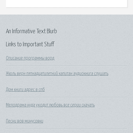
An Informative Text Blurb
Links to Important Stuff
Описание программы ворд
Жюль верн пятнадцатилетний капитан аудиокнига слушать
Дом книги адрес в спб
Мелодрама куда уходит любовь все серии скачать
Песни вов минусовки