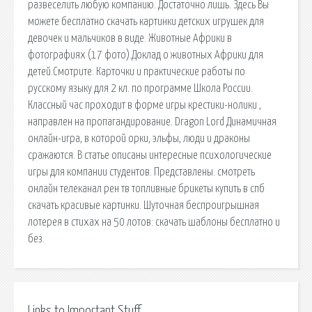
развеселить любую компанию. Достаточно лишь. Здесь Вы
можете бесплатно скачать картинки детских игрушек для
девочек и мальчиков в виде. Животные Африки в
фотографиях (17 фото).Доклад о животных Африки для
детей.Смотрите. Карточки и практические работы по
русскому языку для 2 кл. по программе Школа России.
Классный час проходит в форме игры крестики-нолики ,
направлен на пропагандирование. Dragon Lord Динамичная
онлайн-игра, в которой орки, эльфы, люди и драконы
сражаются. В статье описаны интересные психологические
игры для компании студентов. Представлены. смотреть
онлайн телеканал рен тв топливные брикеты купить в спб
скачать красивые картинки. Шуточная беспроигрышная
лотерея в стихах на 50 лотов: скачать шаблоны бесплатно и
без.
Links to Important Stuff