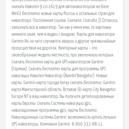
скачать Навител 9.10.1619 для автонавигаторов на базе
WinCE бесплатно новые карты России и остальных стран для
навигатора. Постоянная ссылка. Скачала. Спасибо )) Осталось
запихнуть все в навигатор. Так как у меня мак, то картинка
немного иная, чем в видео с виндовс. Карты для навигатора
Garmin Из-за чего случаются аварии и другие чрезвычайные
происшествия на дорогах. Векторные карты – это
своеобразные модели местности, при увеличении которых.
Скачать бесплатно карты для GPS навигаторов Garmin
(Гармин). Скачать бесплатно карты для программы GPS
навигации Навител Навигатор (Navitel Navigator). Новые
карты. Garmin карта города Актау скачать бесплатно; Garmin
карта Мангистауской области. Вставив SD-карту City Navigator
Europe NT в ваш навигатор, Вы получите детализированные
карты Европы. Скачать Системы навигации gps,
навигационные программы gps, карты бесплатно.
Навигационные системы Garmin: возможность купить лучшие
GPS навигаторы. Компания Garmin: 8-800-333-88-11.