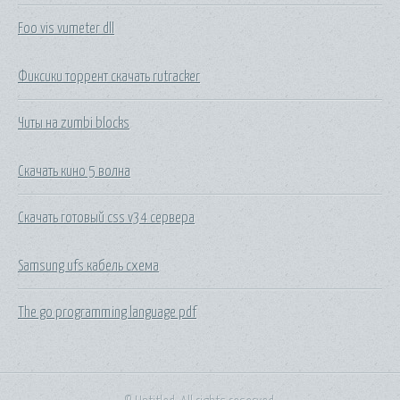
Foo vis vumeter dll
Фиксики торрент скачать rutracker
Читы на zumbi blocks
Скачать кино 5 волна
Скачать готовый css v34 сервера
Samsung ufs кабель схема
The go programming language pdf