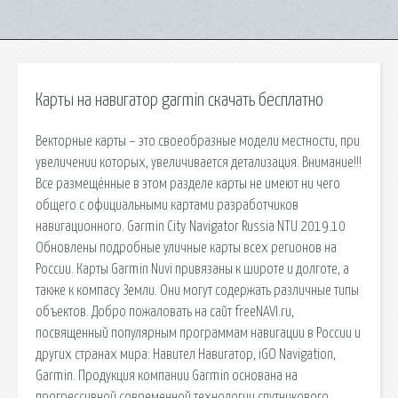
Карты на навигатор garmin скачать бесплатно
Векторные карты – это своеобразные модели местности, при
увеличении которых, увеличивается детализация. Внимание!!!
Все размещённые в этом разделе карты не имеют ни чего
общего с официальными картами разработчиков
навигационного. Garmin City Navigator Russia NTU 2019.10
Обновлены подробные уличные карты всех регионов на
России. Карты Garmin Nuvi привязаны к широте и долготе, а
также к компасу Земли. Они могут содержать различные типы
объектов. Добро пожаловать на сайт freeNAVI.ru,
посвященный популярным программам навигации в России и
других странах мира: Навител Навигатор, iGO Navigation,
Garmin. Продукция компании Garmin основана на
прогрессивной современной технологии спутникового.