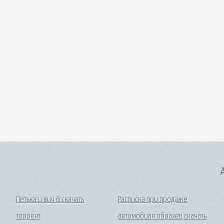
A
Петька и вич 6 скачать
Расписка при продаже
торрент
автомобиля образец скачать