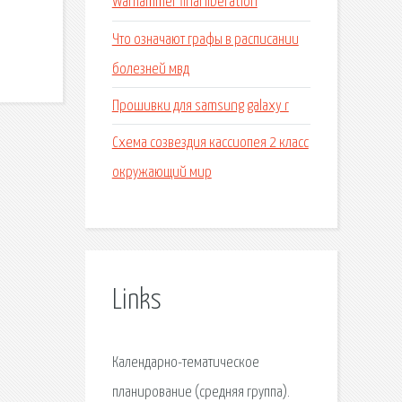
Warhammer final liberation
Что означают графы в расписании
болезней мвд
Прошивки для samsung galaxy r
Схема созвездия кассиопея 2 класс
окружающий мир
Links
Календарно-тематическое
планирование (средняя группа).