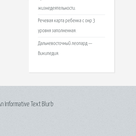
жизнедеятельности.
Речевая карта ребенка с онр 3
уровня заполненная.
Дальневосточный леопард —
Википедия.
n Informative Text Blurb