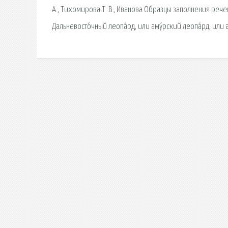
А., Тихомирова Т. В., Иванова Образцы заполнения рече
Дальневосто́чный леопа́рд, или аму́рский леопа́рд, или 