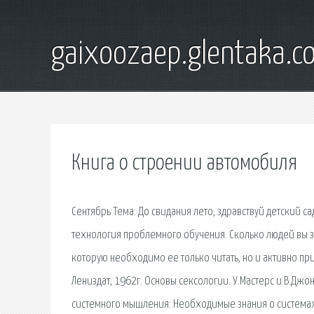
gaixoozaep.glentaka.c
Книга о строении автомобиля
Сентябрь Тема: До свидания лето, здравствуй детский са
технология проблемного обучения. Сколько людей вы зн
которую необходимо ее только читать, но и активно прим
Лениздат, 1962г. Основы сексологии. У.Мастерс и В.Джо
системного мышления: Необходимые знания о системах