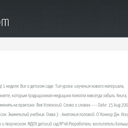
om
д! 1 неделя. Все о детском саде. Тип урока: изучения нового материала,
аете, которым традиционная медицина помогла навсегда забыть. Книга,
енять на практике. Лев Успенский. Слово о словах----- Date: 15 Aug 200
нсон. Знаменитый учебник. Глава 3 - Анатомия половой. О`Коннор Дж. Иск
 и творческом. МДОУ детский сад №46 Разработали: воспитатели Белыш