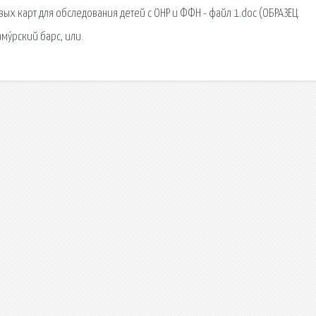
вых карт для обследования детей с ОНР и ФФН - файл 1.doc (ОБРАЗЕЦ.
аму́рский барс, или.