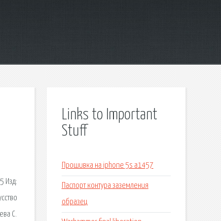
Links to Important
Stuff
Прошивка на iphone 5s a1457
5 Изд:
Паспорт контура заземления
усство
образец
ева С.