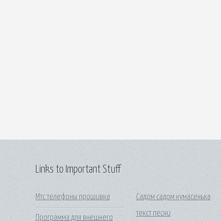
Links to Important Stuff
Мтс телефоны прошивка
Садом садом кумасенька
текст песни
Программа для внешнего